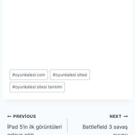
Post
#
oyunkalesi com
#
oyunkalesi sitesi
Tags:
#
oyunkalesi sitesi tanıtımı
Yazı
PREVIOUS
NEXT
İPad 5’in ilk görüntüleri
Battlefield 3 savaş
gezinmesi
ortaya çıktı
oyunu