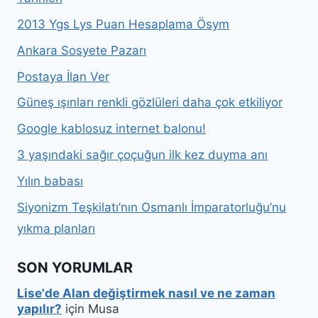
2013 Ygs Lys Puan Hesaplama Ösym
Ankara Sosyete Pazarı
Postaya İlan Ver
Güneş ışınları renkli gözlüleri daha çok etkiliyor
Google kablosuz internet balonu!
3 yaşındaki sağır çoçuğun ilk kez duyma anı
Yılın babası
Siyonizm Teşkilatı’nın Osmanlı İmparatorluğu’nu
yıkma planları
SON YORUMLAR
Lise'de Alan değiştirmek nasıl ve ne zaman
yapılır?
için
Musa