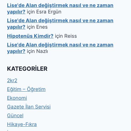
Lise'de Alan değiştirmek nasıl ve ne zaman
yapılır?
için
Esra Ergün
Lise'de Alan değiştirmek nasıl ve ne zaman
yapılır?
için
Enes
Hipotenüs Kimdir?
için
Reiss
Lise'de Alan değiştirmek nasıl ve ne zaman
yapılır?
için
Nazlı
KATEGORILER
2kr2
Eğitim – Öğretim
Ekonomi
Gazete İlan Servisi
Güncel
Hikaye-Fıkra