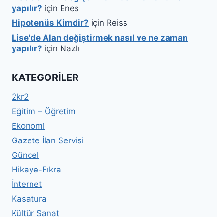
yapılır?
için
Enes
Hipotenüs Kimdir?
için
Reiss
Lise'de Alan değiştirmek nasıl ve ne zaman
yapılır?
için
Nazlı
KATEGORILER
2kr2
Eğitim – Öğretim
Ekonomi
Gazete İlan Servisi
Güncel
Hikaye-Fıkra
İnternet
Kasatura
Kültür Sanat