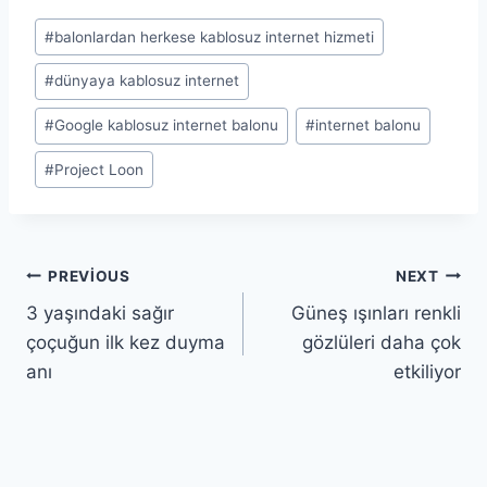
Post
#
balonlardan herkese kablosuz internet hizmeti
Tags:
#
dünyaya kablosuz internet
#
Google kablosuz internet balonu
#
internet balonu
#
Project Loon
Yazı
PREVIOUS
NEXT
3 yaşındaki sağır
Güneş ışınları renkli
gezinmesi
çoçuğun ilk kez duyma
gözlüleri daha çok
anı
etkiliyor