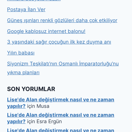
Postaya İlan Ver
Güneş ışınları renkli gözlüleri daha çok etkiliyor
Google kablosuz internet balonu!
3 yaşındaki sağır çoçuğun ilk kez duyma anı
Yılın babası
Siyonizm Teşkilatı’nın Osmanlı İmparatorluğu’nu
yıkma planları
SON YORUMLAR
Lise'de Alan değiştirmek nasıl ve ne zaman
yapılır?
için
Musa
Lise'de Alan değiştirmek nasıl ve ne zaman
yapılır?
için
Esra Ergün
Lise'de Alan değiştirmek nasıl ve ne zaman