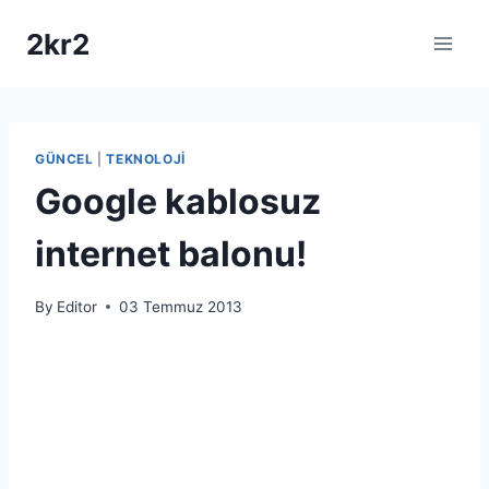
Skip
2kr2
to
content
GÜNCEL
|
TEKNOLOJI
Google kablosuz
internet balonu!
By
Editor
03 Temmuz 2013