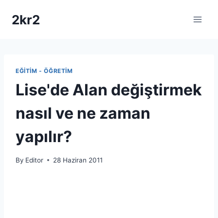
Skip
2kr2
to
content
EĞITIM - ÖĞRETIM
Lise'de Alan değiştirmek
nasıl ve ne zaman
yapılır?
By
Editor
28 Haziran 2011