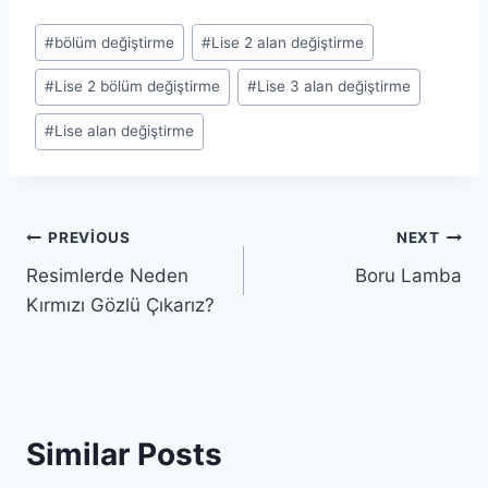
Post
#
bölüm değiştirme
#
Lise 2 alan değiştirme
Tags:
#
Lise 2 bölüm değiştirme
#
Lise 3 alan değiştirme
#
Lise alan değiştirme
Yazı
PREVIOUS
NEXT
Resimlerde Neden
Boru Lamba
gezinmesi
Kırmızı Gözlü Çıkarız?
Similar Posts