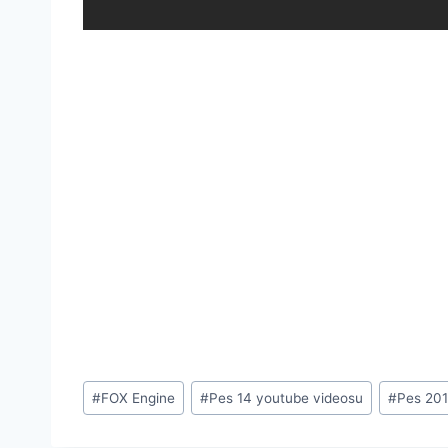
Post
#
FOX Engine
#
Pes 14 youtube videosu
#
Pes 201
Tags: