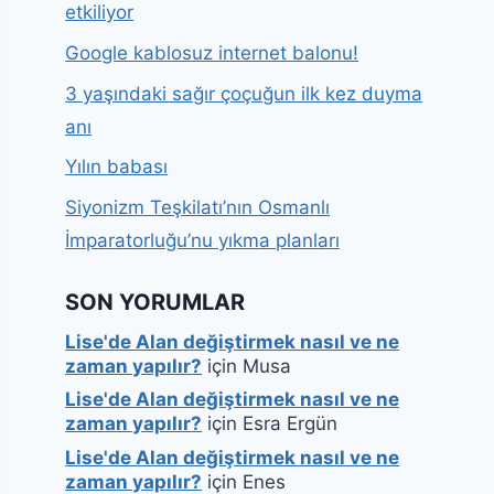
etkiliyor
Google kablosuz internet balonu!
3 yaşındaki sağır çoçuğun ilk kez duyma
anı
Yılın babası
Siyonizm Teşkilatı’nın Osmanlı
İmparatorluğu’nu yıkma planları
SON YORUMLAR
Lise'de Alan değiştirmek nasıl ve ne
zaman yapılır?
için
Musa
Lise'de Alan değiştirmek nasıl ve ne
zaman yapılır?
için
Esra Ergün
Lise'de Alan değiştirmek nasıl ve ne
zaman yapılır?
için
Enes