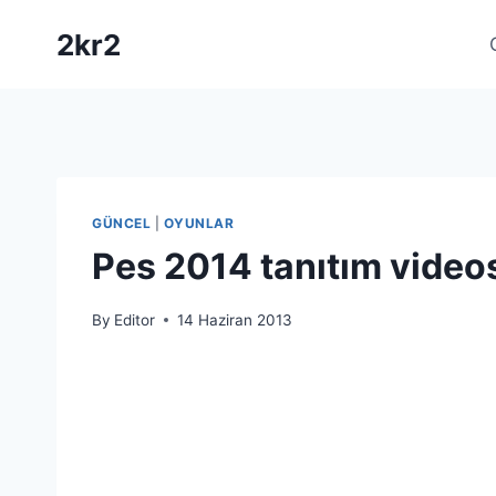
Skip
2kr2
to
content
GÜNCEL
|
OYUNLAR
Pes 2014 tanıtım video
By
Editor
14 Haziran 2013