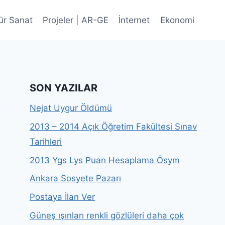
ür Sanat
Projeler | AR-GE
İnternet
Ekonomi
SON YAZILAR
Nejat Uygur Öldümü
2013 – 2014 Açık Öğretim Fakültesi Sınav
Tarihleri
2013 Ygs Lys Puan Hesaplama Ösym
Ankara Sosyete Pazarı
Postaya İlan Ver
Güneş ışınları renkli gözlüleri daha çok