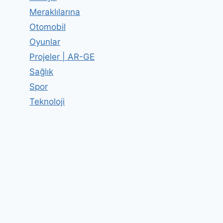
Meraklılarına
Otomobil
Oyunlar
Projeler | AR-GE
Sağlık
Spor
Teknoloji