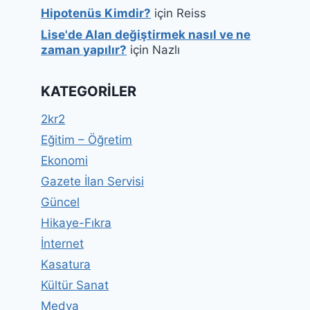
Hipotenüs Kimdir?
için
Reiss
Lise'de Alan değiştirmek nasıl ve ne
zaman yapılır?
için
Nazlı
KATEGORILER
2kr2
Eğitim – Öğretim
Ekonomi
Gazete İlan Servisi
Güncel
Hikaye-Fıkra
İnternet
Kasatura
Kültür Sanat
Medya