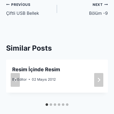
Yazı
PREVIOUS
NEXT
Çiftli USB Bellek
Bölüm -9
gezinmesi
Similar Posts
Resim İçinde Resim
By
Editor
02 Mayıs 2012