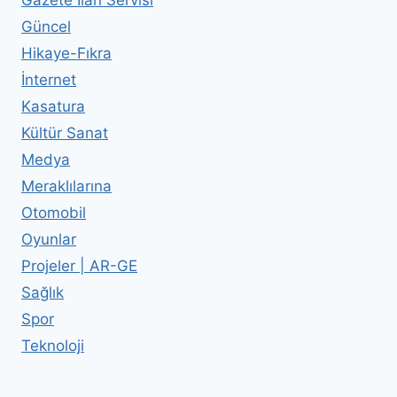
Güncel
Hikaye-Fıkra
İnternet
Kasatura
Kültür Sanat
Medya
Meraklılarına
Otomobil
Oyunlar
Projeler | AR-GE
Sağlık
Spor
Teknoloji