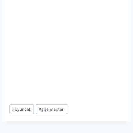
Post
#
oyuncak
#
şişe mantarı
Tags: