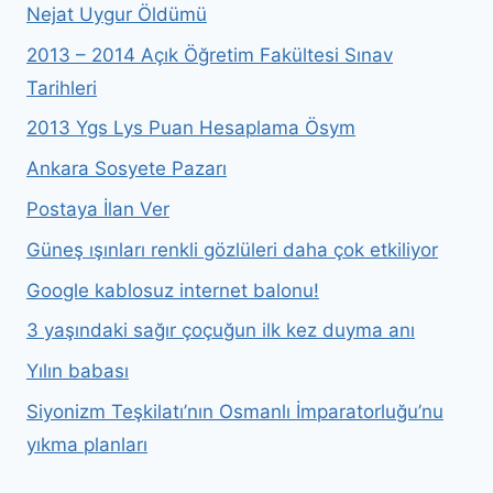
Nejat Uygur Öldümü
2013 – 2014 Açık Öğretim Fakültesi Sınav
Tarihleri
2013 Ygs Lys Puan Hesaplama Ösym
Ankara Sosyete Pazarı
Postaya İlan Ver
Güneş ışınları renkli gözlüleri daha çok etkiliyor
Google kablosuz internet balonu!
3 yaşındaki sağır çoçuğun ilk kez duyma anı
Yılın babası
Siyonizm Teşkilatı’nın Osmanlı İmparatorluğu’nu
yıkma planları