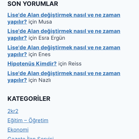
SON YORUMLAR
Lise'de Alan değiştirmek nasıl ve ne zaman
yapılır?
için
Musa
Lise'de Alan değiştirmek nasıl ve ne zaman
yapılır?
için
Esra Ergün
Lise'de Alan değiştirmek nasıl ve ne zaman
yapılır?
için
Enes
Hipotenüs Kimdir?
için
Reiss
Lise'de Alan değiştirmek nasıl ve ne zaman
yapılır?
için
Nazlı
KATEGORILER
2kr2
Eğitim – Öğretim
Ekonomi
Gazete İlan Servisi