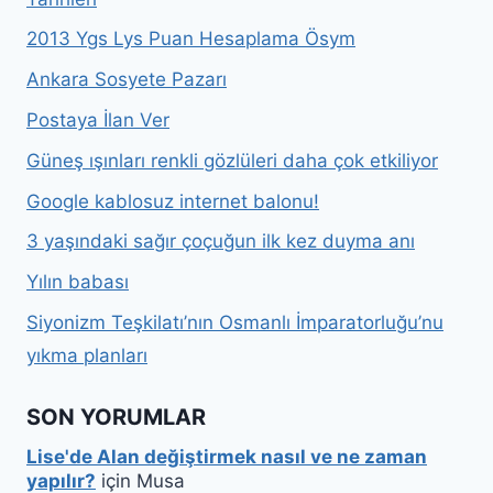
2013 Ygs Lys Puan Hesaplama Ösym
Ankara Sosyete Pazarı
Postaya İlan Ver
Güneş ışınları renkli gözlüleri daha çok etkiliyor
Google kablosuz internet balonu!
3 yaşındaki sağır çoçuğun ilk kez duyma anı
Yılın babası
Siyonizm Teşkilatı’nın Osmanlı İmparatorluğu’nu
yıkma planları
SON YORUMLAR
Lise'de Alan değiştirmek nasıl ve ne zaman
yapılır?
için
Musa