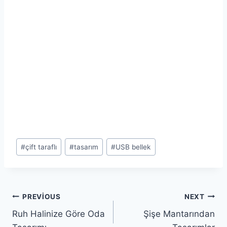
Post
#
çift taraflı
#
tasarım
#
USB bellek
Tags:
Yazı
PREVIOUS
NEXT
Ruh Halinize Göre Oda
Şişe Mantarından
gezinmesi