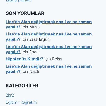
yıkma planları
SON YORUMLAR
Lise'de Alan değiştirmek nasıl ve ne zaman
yapılır?
için
Musa
Lise'de Alan değiştirmek nasıl ve ne zaman
yapılır?
için
Esra Ergün
Lise'de Alan değiştirmek nasıl ve ne zaman
yapılır?
için
Enes
Hipotenüs Kimdir?
için
Reiss
Lise'de Alan değiştirmek nasıl ve ne zaman
yapılır?
için
Nazlı
KATEGORILER
2kr2
Eğitim – Öğretim