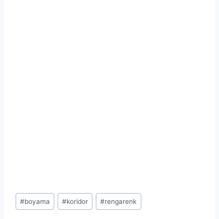
Post
#
boyama
#
koridor
#
rengarenk
Tags: