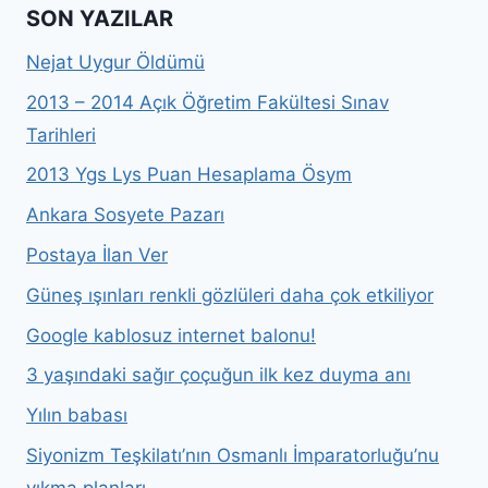
SON YAZILAR
Nejat Uygur Öldümü
2013 – 2014 Açık Öğretim Fakültesi Sınav
Tarihleri
2013 Ygs Lys Puan Hesaplama Ösym
Ankara Sosyete Pazarı
Postaya İlan Ver
Güneş ışınları renkli gözlüleri daha çok etkiliyor
Google kablosuz internet balonu!
3 yaşındaki sağır çoçuğun ilk kez duyma anı
Yılın babası
Siyonizm Teşkilatı’nın Osmanlı İmparatorluğu’nu