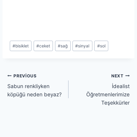
Post
#
bisiklet
#
ceket
#
sağ
#
sinyal
#
sol
Tags:
Yazı
PREVIOUS
NEXT
Sabun renkliyken
İdealist
gezinmesi
köpüğü neden beyaz?
Öğretmenlerimize
Teşekkürler