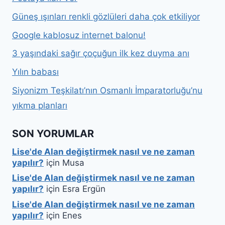
Güneş ışınları renkli gözlüleri daha çok etkiliyor
Google kablosuz internet balonu!
3 yaşındaki sağır çoçuğun ilk kez duyma anı
Yılın babası
Siyonizm Teşkilatı’nın Osmanlı İmparatorluğu’nu
yıkma planları
SON YORUMLAR
Lise'de Alan değiştirmek nasıl ve ne zaman
yapılır?
için
Musa
Lise'de Alan değiştirmek nasıl ve ne zaman
yapılır?
için
Esra Ergün
Lise'de Alan değiştirmek nasıl ve ne zaman
yapılır?
için
Enes