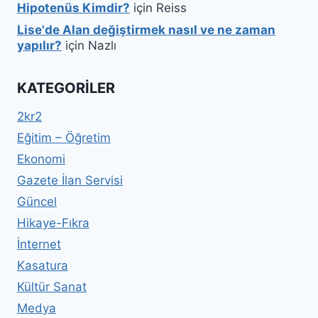
Hipotenüs Kimdir?
için
Reiss
Lise'de Alan değiştirmek nasıl ve ne zaman
yapılır?
için
Nazlı
KATEGORILER
2kr2
Eğitim – Öğretim
Ekonomi
Gazete İlan Servisi
Güncel
Hikaye-Fıkra
İnternet
Kasatura
Kültür Sanat
Medya