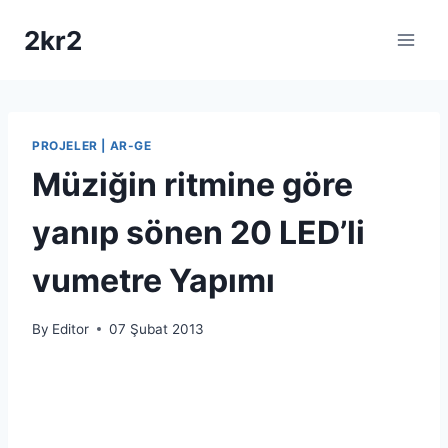
Skip
2kr2
to
content
PROJELER | AR-GE
Müziğin ritmine göre
yanıp sönen 20 LED’li
vumetre Yapımı
By
Editor
07 Şubat 2013