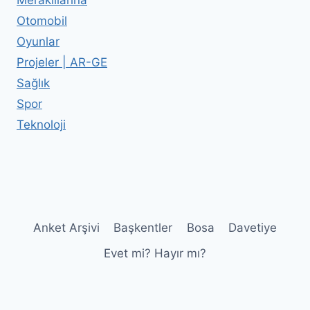
Meraklılarına
Otomobil
Oyunlar
Projeler | AR-GE
Sağlık
Spor
Teknoloji
Anket Arşivi
Başkentler
Bosa
Davetiye
Evet mi? Hayır mı?