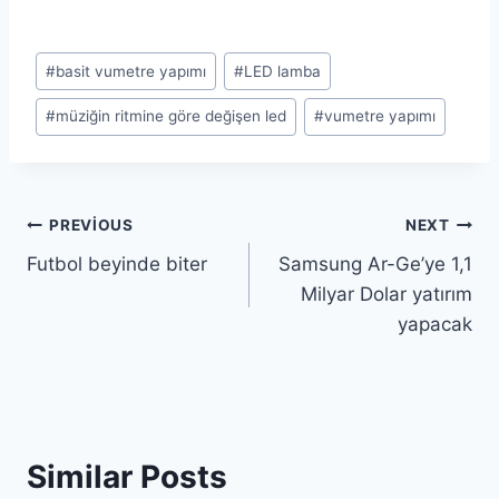
Post
#
basit vumetre yapımı
#
LED lamba
Tags:
#
müziğin ritmine göre değişen led
#
vumetre yapımı
Yazı
PREVIOUS
NEXT
Futbol beyinde biter
Samsung Ar-Ge’ye 1,1
gezinmesi
Milyar Dolar yatırım
yapacak
Similar Posts