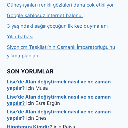
Güneş ışınları renkli gözlüleri daha çok etkiliyor
Google kablosuz internet balonu!
3 yaşındaki sağır çoçuğun ilk kez duyma anı
Yılın babası
Siyonizm Teşkilatı’nın Osmanlı İmparatorluğu’nu
yıkma planları
SON YORUMLAR
Lise'de Alan değiştirmek nasıl ve ne zaman
yapılır?
için
Musa
Lise'de Alan değiştirmek nasıl ve ne zaman
yapılır?
için
Esra Ergün
Lise'de Alan değiştirmek nasıl ve ne zaman
yapılır?
için
Enes
Hipotenüs Kimdir?
için
Reiss