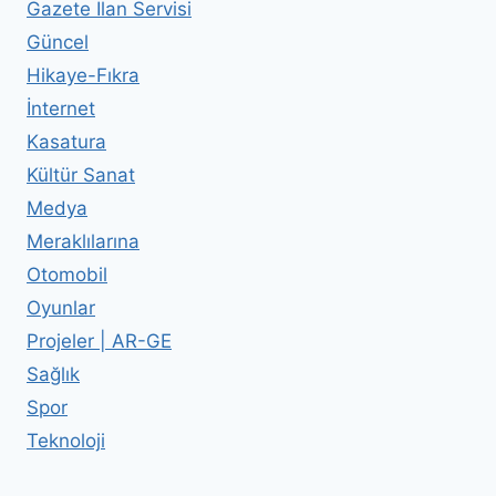
Gazete İlan Servisi
Güncel
Hikaye-Fıkra
İnternet
Kasatura
Kültür Sanat
Medya
Meraklılarına
Otomobil
Oyunlar
Projeler | AR-GE
Sağlık
Spor
Teknoloji