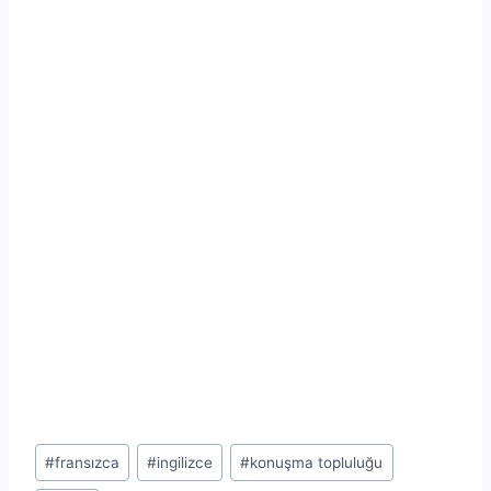
Post
#
fransızca
#
ingilizce
#
konuşma topluluğu
Tags: