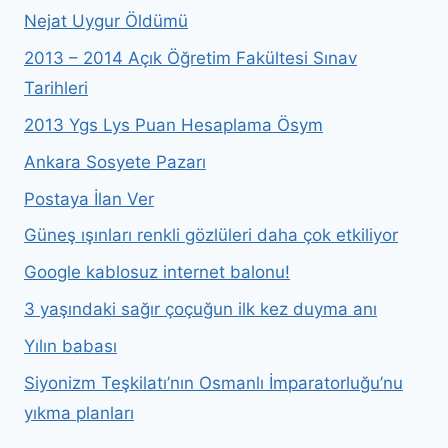
Nejat Uygur Öldümü
2013 – 2014 Açık Öğretim Fakültesi Sınav
Tarihleri
2013 Ygs Lys Puan Hesaplama Ösym
Ankara Sosyete Pazarı
Postaya İlan Ver
Güneş ışınları renkli gözlüleri daha çok etkiliyor
Google kablosuz internet balonu!
3 yaşındaki sağır çoçuğun ilk kez duyma anı
Yılın babası
Siyonizm Teşkilatı’nın Osmanlı İmparatorluğu’nu
yıkma planları