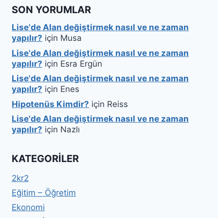
SON YORUMLAR
Lise'de Alan değiştirmek nasıl ve ne zaman
yapılır?
için
Musa
Lise'de Alan değiştirmek nasıl ve ne zaman
yapılır?
için
Esra Ergün
Lise'de Alan değiştirmek nasıl ve ne zaman
yapılır?
için
Enes
Hipotenüs Kimdir?
için
Reiss
Lise'de Alan değiştirmek nasıl ve ne zaman
yapılır?
için
Nazlı
KATEGORILER
2kr2
Eğitim – Öğretim
Ekonomi