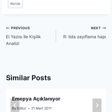
#
proje
Yazı
PREVIOUS
NEXT
El Yazısı İle Kişilik
R: lida zayıflama hapı
gezinmesi
Analizi
Similar Posts
Emepya Açıklanıyor
By
Editor
21 Mart 2011