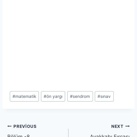
Post
#
matematik
#
ön yargı
#
sendrom
#
sınav
Tags:
Yazı
PREVIOUS
NEXT
Bölüm -8
Ayakkabı Fırçası