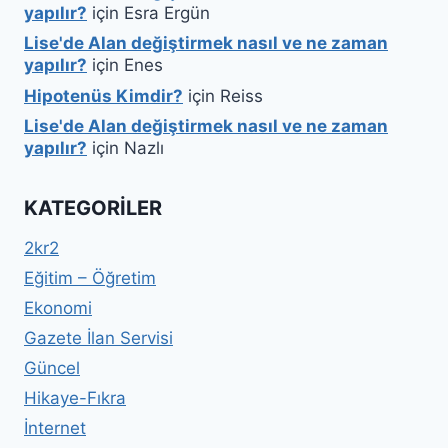
yapılır?
için
Esra Ergün
Lise'de Alan değiştirmek nasıl ve ne zaman
yapılır?
için
Enes
Hipotenüs Kimdir?
için
Reiss
Lise'de Alan değiştirmek nasıl ve ne zaman
yapılır?
için
Nazlı
KATEGORILER
2kr2
Eğitim – Öğretim
Ekonomi
Gazete İlan Servisi
Güncel
Hikaye-Fıkra
İnternet