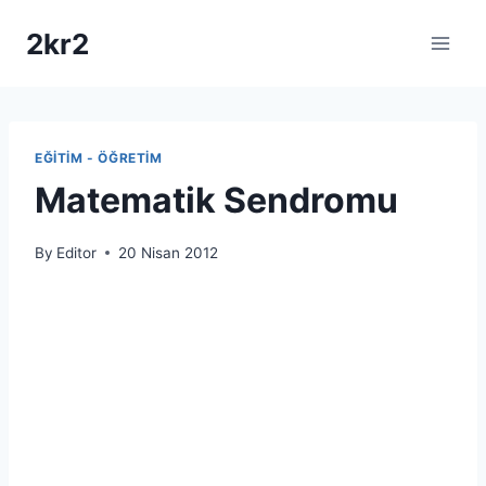
Skip
2kr2
to
content
EĞITIM - ÖĞRETIM
Matematik Sendromu
By
Editor
20 Nisan 2012