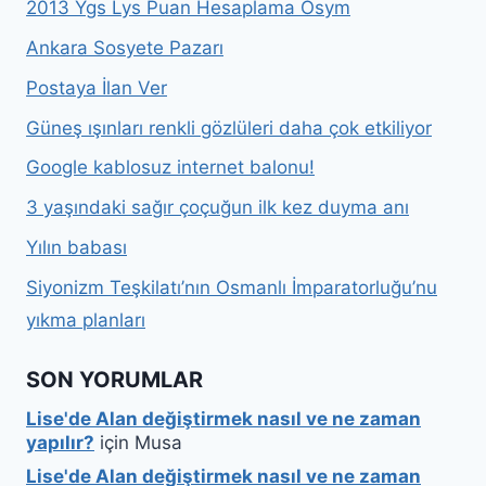
2013 Ygs Lys Puan Hesaplama Ösym
Ankara Sosyete Pazarı
Postaya İlan Ver
Güneş ışınları renkli gözlüleri daha çok etkiliyor
Google kablosuz internet balonu!
3 yaşındaki sağır çoçuğun ilk kez duyma anı
Yılın babası
Siyonizm Teşkilatı’nın Osmanlı İmparatorluğu’nu
yıkma planları
SON YORUMLAR
Lise'de Alan değiştirmek nasıl ve ne zaman
yapılır?
için
Musa
Lise'de Alan değiştirmek nasıl ve ne zaman