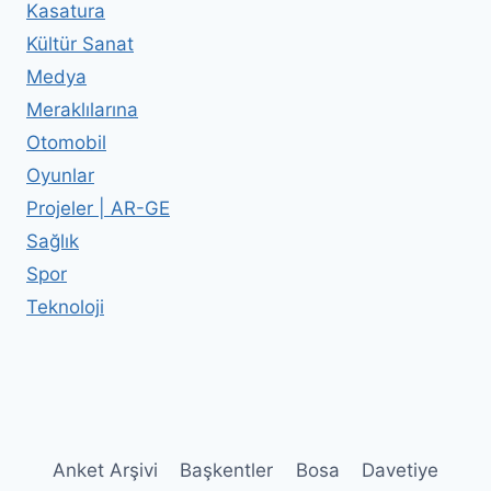
Kasatura
Kültür Sanat
Medya
Meraklılarına
Otomobil
Oyunlar
Projeler | AR-GE
Sağlık
Spor
Teknoloji
Anket Arşivi
Başkentler
Bosa
Davetiye