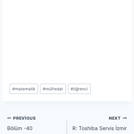
Post
#
matematik
#
müfredat
#
öğrenci
Tags:
Yazı
PREVIOUS
NEXT
Bölüm -40
R: Toshiba Servis İzmir
gezinmesi