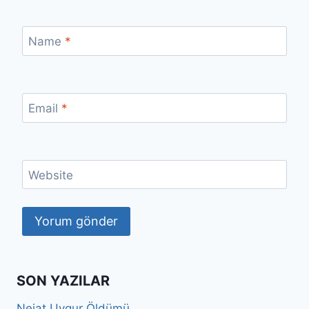
Name
*
Email
*
Website
SON YAZILAR
Nejat Uygur Öldümü