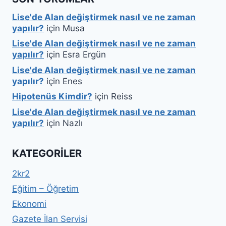
Lise'de Alan değiştirmek nasıl ve ne zaman
yapılır?
için
Musa
Lise'de Alan değiştirmek nasıl ve ne zaman
yapılır?
için
Esra Ergün
Lise'de Alan değiştirmek nasıl ve ne zaman
yapılır?
için
Enes
Hipotenüs Kimdir?
için
Reiss
Lise'de Alan değiştirmek nasıl ve ne zaman
yapılır?
için
Nazlı
KATEGORILER
2kr2
Eğitim – Öğretim
Ekonomi
Gazete İlan Servisi