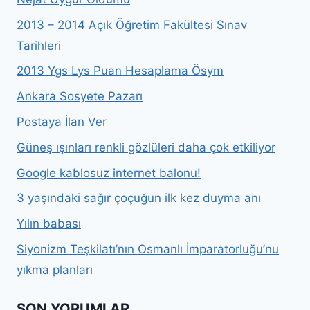
2013 – 2014 Açık Öğretim Fakültesi Sınav
Tarihleri
2013 Ygs Lys Puan Hesaplama Ösym
Ankara Sosyete Pazarı
Postaya İlan Ver
Güneş ışınları renkli gözlüleri daha çok etkiliyor
Google kablosuz internet balonu!
3 yaşındaki sağır çoçuğun ilk kez duyma anı
Yılın babası
Siyonizm Teşkilatı’nın Osmanlı İmparatorluğu’nu
yıkma planları
SON YORUMLAR