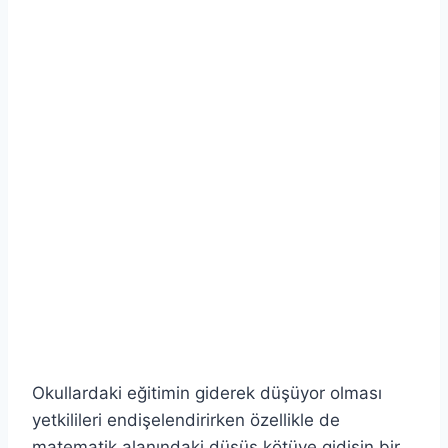
Okullardaki eğitimin giderek düşüyor olması
yetkilileri endişelendirirken özellikle de
matematik alanındaki düşüş kötüye gidişin bir