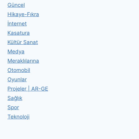
Güncel
Hikaye-Fıkra
İnternet
Kasatura
Kültür Sanat
Medya
Meraklılarına
Otomobil
Oyunlar
Projeler | AR-GE
Sağlık
Spor
Teknoloji