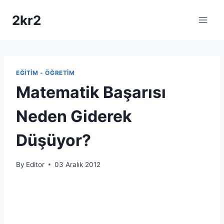
Skip
2kr2
to
content
EĞITIM - ÖĞRETIM
Matematik Başarısı
Neden Giderek
Düşüyor?
By
Editor
03 Aralık 2012