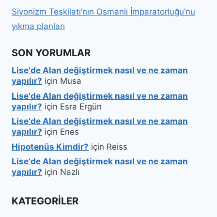
Siyonizm Teşkilatı’nın Osmanlı İmparatorluğu’nu
yıkma planları
SON YORUMLAR
Lise'de Alan değiştirmek nasıl ve ne zaman
yapılır?
için
Musa
Lise'de Alan değiştirmek nasıl ve ne zaman
yapılır?
için
Esra Ergün
Lise'de Alan değiştirmek nasıl ve ne zaman
yapılır?
için
Enes
Hipotenüs Kimdir?
için
Reiss
Lise'de Alan değiştirmek nasıl ve ne zaman
yapılır?
için
Nazlı
KATEGORILER