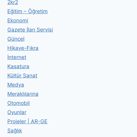
2kr2
Eğitim – Öğretim
Ekonomi
Gazete İlan Servisi
Güncel
Hikaye-Fıkra
İnternet
Kasatura
Kültür Sanat
Medya
Meraklılarına
Otomobil
Oyunlar
Projeler | AR-GE
Sağlık