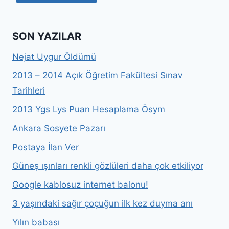
SON YAZILAR
Nejat Uygur Öldümü
2013 – 2014 Açık Öğretim Fakültesi Sınav
Tarihleri
2013 Ygs Lys Puan Hesaplama Ösym
Ankara Sosyete Pazarı
Postaya İlan Ver
Güneş ışınları renkli gözlüleri daha çok etkiliyor
Google kablosuz internet balonu!
3 yaşındaki sağır çoçuğun ilk kez duyma anı
Yılın babası