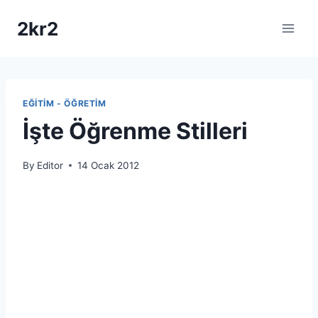
Skip
2kr2
to
content
EĞITIM - ÖĞRETIM
İşte Öğrenme Stilleri
By
Editor
14 Ocak 2012