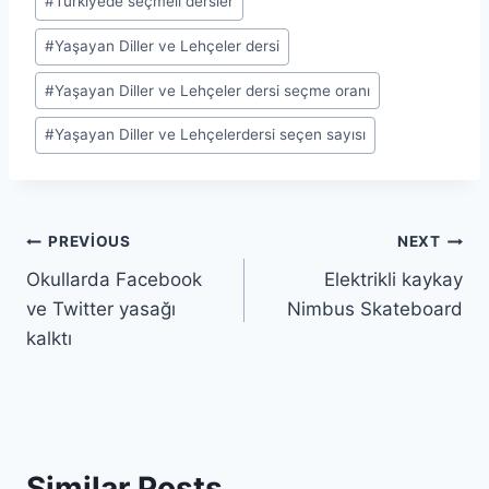
#
Türkiyede seçmeli dersler
#
Yaşayan Diller ve Lehçeler dersi
#
Yaşayan Diller ve Lehçeler dersi seçme oranı
#
Yaşayan Diller ve Lehçelerdersi seçen sayısı
Yazı
PREVIOUS
NEXT
Okullarda Facebook
Elektrikli kaykay
gezinmesi
ve Twitter yasağı
Nimbus Skateboard
kalktı
Similar Posts