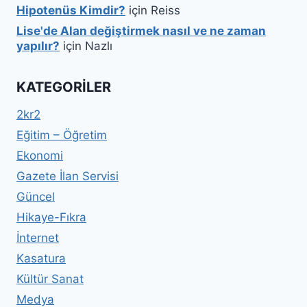
Hipotenüs Kimdir?
için
Reiss
Lise'de Alan değiştirmek nasıl ve ne zaman
yapılır?
için
Nazlı
KATEGORILER
2kr2
Eğitim – Öğretim
Ekonomi
Gazete İlan Servisi
Güncel
Hikaye-Fıkra
İnternet
Kasatura
Kültür Sanat
Medya