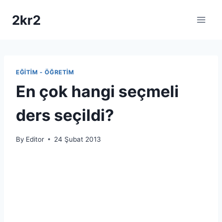
Skip
2kr2
to
content
EĞITIM - ÖĞRETIM
En çok hangi seçmeli
ders seçildi?
By
Editor
24 Şubat 2013