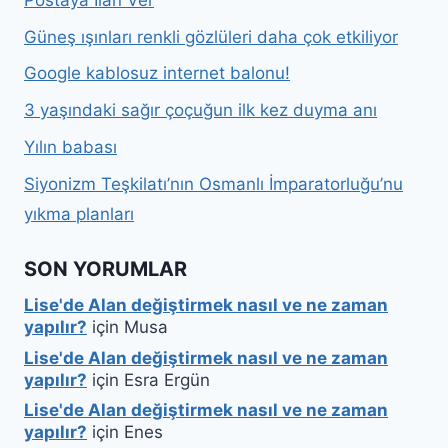
Güneş ışınları renkli gözlüleri daha çok etkiliyor
Google kablosuz internet balonu!
3 yaşındaki sağır çoçuğun ilk kez duyma anı
Yılın babası
Siyonizm Teşkilatı’nın Osmanlı İmparatorluğu’nu
yıkma planları
SON YORUMLAR
Lise'de Alan değiştirmek nasıl ve ne zaman
yapılır?
için
Musa
Lise'de Alan değiştirmek nasıl ve ne zaman
yapılır?
için
Esra Ergün
Lise'de Alan değiştirmek nasıl ve ne zaman
yapılır?
için
Enes