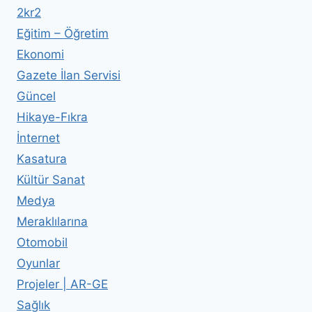
2kr2
Eğitim – Öğretim
Ekonomi
Gazete İlan Servisi
Güncel
Hikaye-Fıkra
İnternet
Kasatura
Kültür Sanat
Medya
Meraklılarına
Otomobil
Oyunlar
Projeler | AR-GE
Sağlık