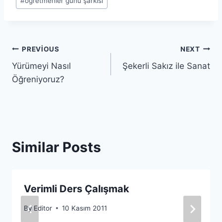
#
öğretmenler günü şarkısı
Yazı
PREVIOUS
NEXT
Yürümeyi Nasıl
Şekerli Sakız ile Sanat
gezinmesi
Öğreniyoruz?
Similar Posts
Verimli Ders Çalışmak
By
Editor
10 Kasım 2011