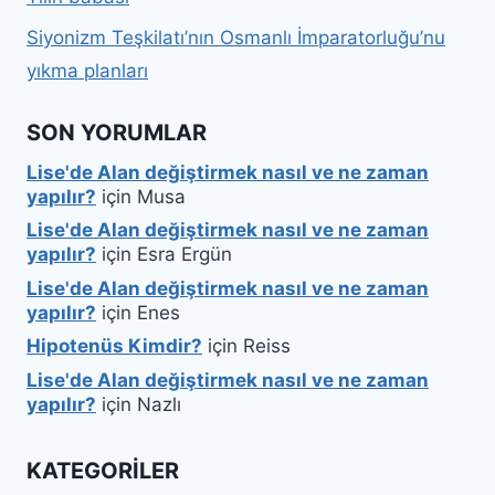
Siyonizm Teşkilatı’nın Osmanlı İmparatorluğu’nu
yıkma planları
SON YORUMLAR
Lise'de Alan değiştirmek nasıl ve ne zaman
yapılır?
için
Musa
Lise'de Alan değiştirmek nasıl ve ne zaman
yapılır?
için
Esra Ergün
Lise'de Alan değiştirmek nasıl ve ne zaman
yapılır?
için
Enes
Hipotenüs Kimdir?
için
Reiss
Lise'de Alan değiştirmek nasıl ve ne zaman
yapılır?
için
Nazlı
KATEGORILER