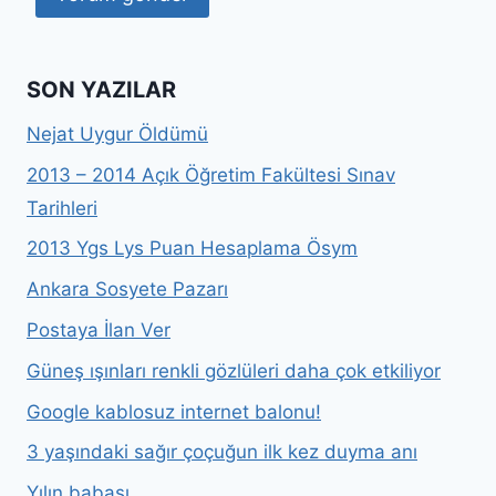
SON YAZILAR
Nejat Uygur Öldümü
2013 – 2014 Açık Öğretim Fakültesi Sınav
Tarihleri
2013 Ygs Lys Puan Hesaplama Ösym
Ankara Sosyete Pazarı
Postaya İlan Ver
Güneş ışınları renkli gözlüleri daha çok etkiliyor
Google kablosuz internet balonu!
3 yaşındaki sağır çoçuğun ilk kez duyma anı
Yılın babası