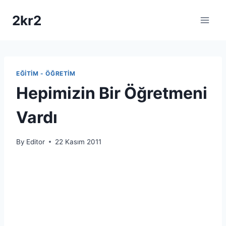
Skip
2kr2
to
content
EĞITIM - ÖĞRETIM
Hepimizin Bir Öğretmeni
Vardı
By
Editor
22 Kasım 2011