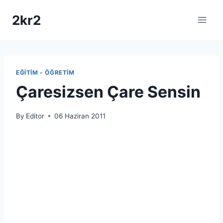
Skip
2kr2
to
content
EĞITIM - ÖĞRETIM
Çaresizsen Çare Sensin
By
Editor
06 Haziran 2011