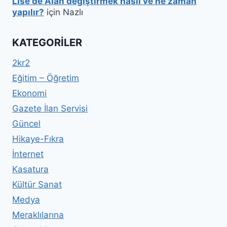
Lise'de Alan değiştirmek nasıl ve ne zaman
yapılır?
için
Nazlı
KATEGORILER
2kr2
Eğitim – Öğretim
Ekonomi
Gazete İlan Servisi
Güncel
Hikaye-Fıkra
İnternet
Kasatura
Kültür Sanat
Medya
Meraklılarına