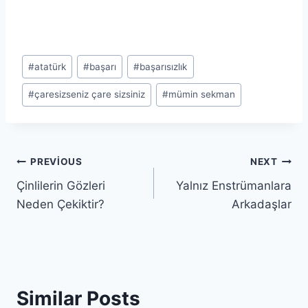
Post
#
atatürk
#
başarı
#
başarısızlık
Tags:
#
çaresizseniz çare sizsiniz
#
mümin sekman
Yazı
PREVIOUS
NEXT
Çinlilerin Gözleri
Yalnız Enstrümanlara
gezinmesi
Neden Çekiktir?
Arkadaşlar
Similar Posts