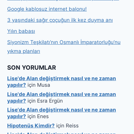
Google kablosuz internet balonu!
3 yaşındaki sağır çoçuğun ilk kez duyma anı
Yılın babası
Siyonizm Teşkilatı’nın Osmanlı İmparatorluğu’nu
yıkma planları
SON YORUMLAR
Lise'de Alan değiştirmek nasıl ve ne zaman
yapılır?
için
Musa
Lise'de Alan değiştirmek nasıl ve ne zaman
yapılır?
için
Esra Ergün
Lise'de Alan değiştirmek nasıl ve ne zaman
yapılır?
için
Enes
Hipotenüs Kimdir?
için
Reiss