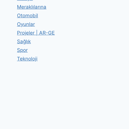
Meraklılarına
Otomobil
Oyunlar
Projeler | AR-GE
Sağlık
Spor
Teknoloji