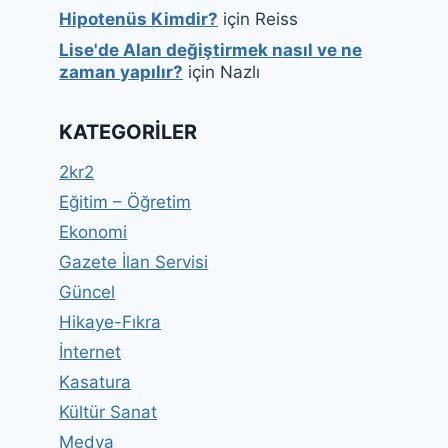
Hipotenüs Kimdir?
için
Reiss
Lise'de Alan değiştirmek nasıl ve ne
zaman yapılır?
için
Nazlı
KATEGORILER
2kr2
Eğitim – Öğretim
Ekonomi
Gazete İlan Servisi
Güncel
Hikaye-Fıkra
İnternet
Kasatura
Kültür Sanat
Medya