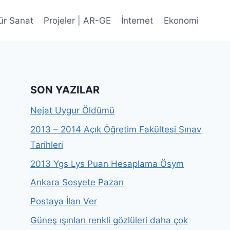
ür Sanat
Projeler | AR-GE
İnternet
Ekonomi
SON YAZILAR
Nejat Uygur Öldümü
2013 – 2014 Açık Öğretim Fakültesi Sınav
Tarihleri
2013 Ygs Lys Puan Hesaplama Ösym
Ankara Sosyete Pazarı
Postaya İlan Ver
Güneş ışınları renkli gözlüleri daha çok