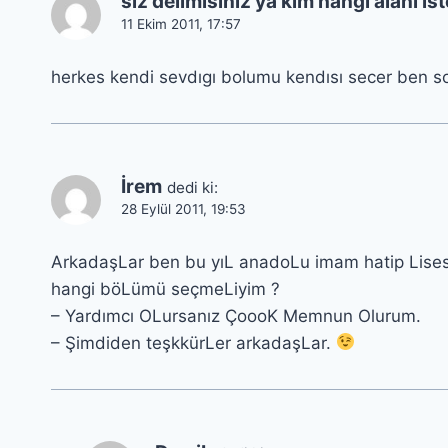
siz delımısınız ya kım hangı alanı ı
11 Ekim 2011, 17:57
herkes kendi sevdıgı bolumu kendısı secer ben so
İrem
dedi ki:
28 Eylül 2011, 19:53
ArkadaşLar ben bu yıL anadoLu imam hatip Lises
hangi böLümü seçmeLiyim ?
– Yardımcı OLursanız ÇoooK Memnun Olurum.
– Şimdiden teşkkürLer arkadaşLar.