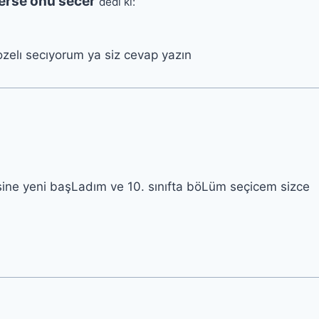
sterse onu secer
dedi ki:
zelı secıyorum ya siz cevap yazın
ine yeni başLadım ve 10. sınıfta böLüm seçicem sizce