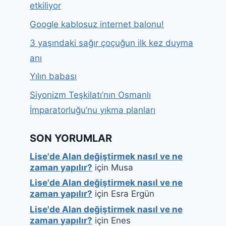
etkiliyor
Google kablosuz internet balonu!
3 yaşındaki sağır çoçuğun ilk kez duyma
anı
Yılın babası
Siyonizm Teşkilatı’nın Osmanlı
İmparatorluğu’nu yıkma planları
SON YORUMLAR
Lise'de Alan değiştirmek nasıl ve ne
zaman yapılır?
için
Musa
Lise'de Alan değiştirmek nasıl ve ne
zaman yapılır?
için
Esra Ergün
Lise'de Alan değiştirmek nasıl ve ne
zaman yapılır?
için
Enes