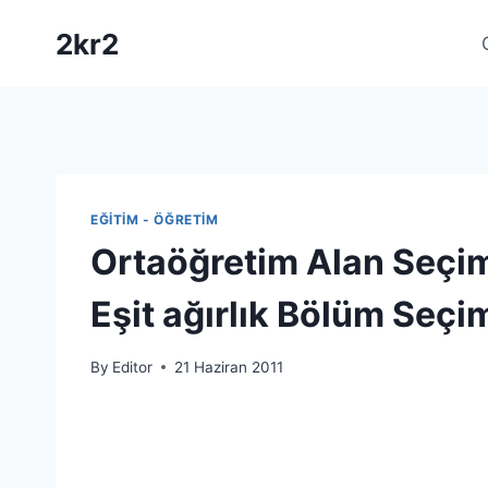
Skip
2kr2
to
content
EĞITIM - ÖĞRETIM
Ortaöğretim Alan Seçim
Eşit ağırlık Bölüm Seçi
By
Editor
21 Haziran 2011