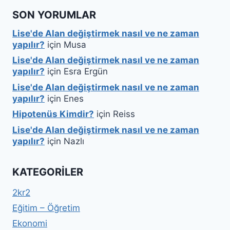
SON YORUMLAR
Lise'de Alan değiştirmek nasıl ve ne zaman
yapılır?
için
Musa
Lise'de Alan değiştirmek nasıl ve ne zaman
yapılır?
için
Esra Ergün
Lise'de Alan değiştirmek nasıl ve ne zaman
yapılır?
için
Enes
Hipotenüs Kimdir?
için
Reiss
Lise'de Alan değiştirmek nasıl ve ne zaman
yapılır?
için
Nazlı
KATEGORILER
2kr2
Eğitim – Öğretim
Ekonomi