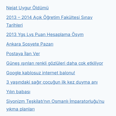
Nejat Uygur Öldümü
2013 – 2014 Açık Öğretim Fakültesi Sınav
Tarihleri
2013 Ygs Lys Puan Hesaplama Ösym
Ankara Sosyete Pazarı
Postaya İlan Ver
Güneş ışınları renkli gözlüleri daha çok etkiliyor
Google kablosuz internet balonu!
3 yaşındaki sağır çoçuğun ilk kez duyma anı
Yılın babası
Siyonizm Teşkilatı’nın Osmanlı İmparatorluğu’nu
yıkma planları