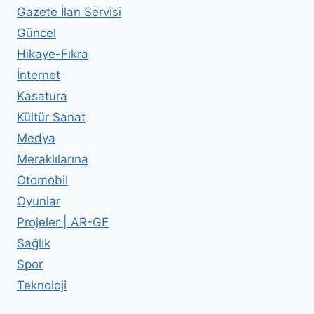
Gazete İlan Servisi
Güncel
Hikaye-Fıkra
İnternet
Kasatura
Kültür Sanat
Medya
Meraklılarına
Otomobil
Oyunlar
Projeler | AR-GE
Sağlık
Spor
Teknoloji