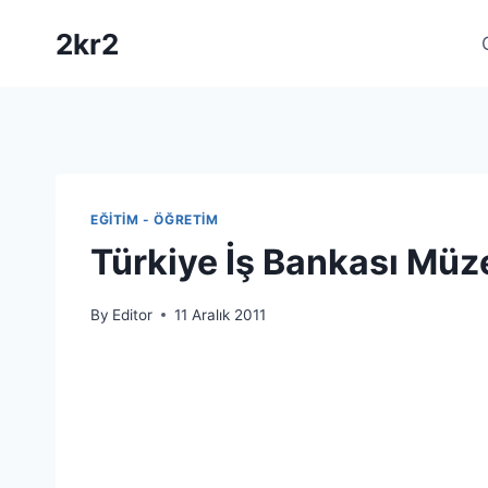
Skip
2kr2
to
content
EĞITIM - ÖĞRETIM
Türkiye İş Bankası Müz
By
Editor
11 Aralık 2011