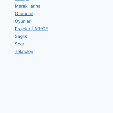
Meraklılarına
Otomobil
Oyunlar
Projeler | AR-GE
Sağlık
Spor
Teknoloji
El – Göz Koordinasyonuna Hız
Eklenirse
By
Editor
01 Haziran 2011