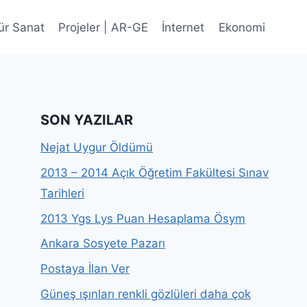
ür Sanat
Projeler | AR-GE
İnternet
Ekonomi
SON YAZILAR
Nejat Uygur Öldümü
2013 – 2014 Açık Öğretim Fakültesi Sınav
Tarihleri
2013 Ygs Lys Puan Hesaplama Ösym
Ankara Sosyete Pazarı
Postaya İlan Ver
Güneş ışınları renkli gözlüleri daha çok