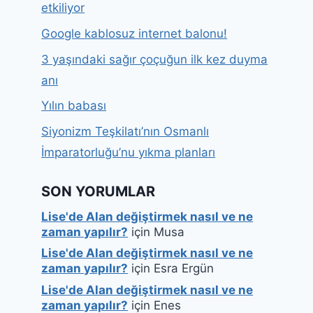
etkiliyor
Google kablosuz internet balonu!
3 yaşındaki sağır çoçuğun ilk kez duyma
anı
Yılın babası
Siyonizm Teşkilatı’nın Osmanlı
İmparatorluğu’nu yıkma planları
SON YORUMLAR
Lise'de Alan değiştirmek nasıl ve ne
zaman yapılır?
için
Musa
Lise'de Alan değiştirmek nasıl ve ne
zaman yapılır?
için
Esra Ergün
Lise'de Alan değiştirmek nasıl ve ne
zaman yapılır?
için
Enes