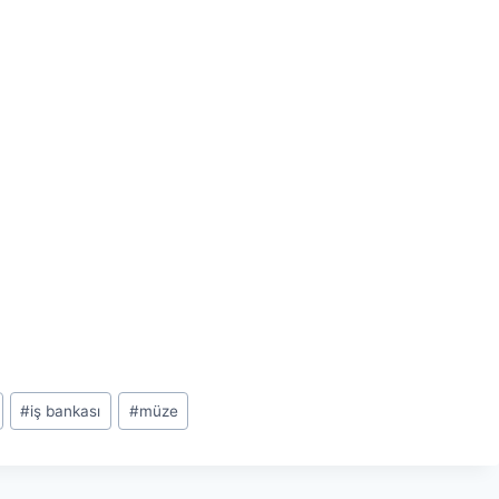
#
iş bankası
#
müze