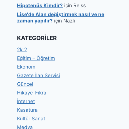
Hipotenüs Kimdir?
için
Reiss
Lise'de Alan değiştirmek nasıl ve ne
zaman yapılır?
için
Nazlı
KATEGORILER
2kr2
Eğitim – Öğretim
Ekonomi
Gazete İlan Servisi
Güncel
Hikaye-Fıkra
İnternet
Kasatura
Kültür Sanat
Medya