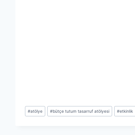
Post
#
atölye
#
bütçe tutum tasarruf atölyesi
#
etkinlik
Tags: