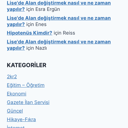
Lise'de Alan değiştirmek nasıl ve ne zaman
yapılır?
için
Esra Ergün
Lise'de Alan değiştirmek nasıl ve ne zaman
yapılır?
için
Enes
Hipotenüs Kimdir?
için
Reiss
Lise'de Alan değiştirmek nasıl ve ne zaman
yapılır?
için
Nazlı
KATEGORILER
2kr2
Eğitim – Öğretim
Ekonomi
Gazete İlan Servisi
Güncel
Hikaye-Fıkra
İnternet