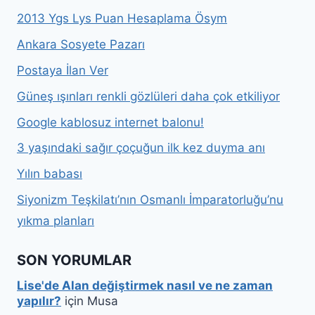
2013 Ygs Lys Puan Hesaplama Ösym
Ankara Sosyete Pazarı
Postaya İlan Ver
Güneş ışınları renkli gözlüleri daha çok etkiliyor
Google kablosuz internet balonu!
3 yaşındaki sağır çoçuğun ilk kez duyma anı
Yılın babası
Siyonizm Teşkilatı’nın Osmanlı İmparatorluğu’nu
yıkma planları
SON YORUMLAR
Lise'de Alan değiştirmek nasıl ve ne zaman
yapılır?
için
Musa