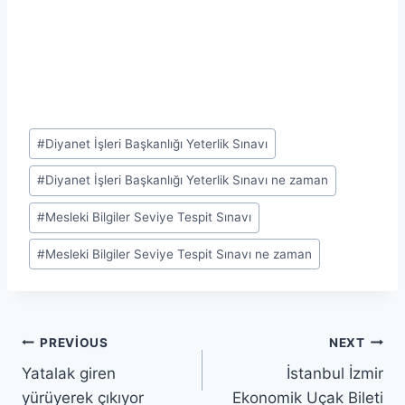
Post
#
Diyanet İşleri Başkanlığı Yeterlik Sınavı
Tags:
#
Diyanet İşleri Başkanlığı Yeterlik Sınavı ne zaman
#
Mesleki Bilgiler Seviye Tespit Sınavı
#
Mesleki Bilgiler Seviye Tespit Sınavı ne zaman
Yazı
PREVIOUS
NEXT
Yatalak giren
İstanbul İzmir
gezinmesi
yürüyerek çıkıyor
Ekonomik Uçak Bileti