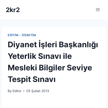
Skip
2kr2
to
content
EĞITIM - ÖĞRETIM
Diyanet İşleri Başkanlığı
Yeterlik Sınavı ile
Mesleki Bilgiler Seviye
Tespit Sınavı
By
Editor
05 Şubat 2013