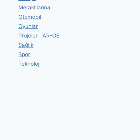
Meraklılarına
Otomobil
Oyunlar
Projeler | AR-GE
Sağlık
Spor
Teknoloji