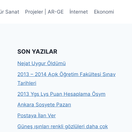
ür Sanat
Projeler | AR-GE
İnternet
Ekonomi
SON YAZILAR
Nejat Uygur Öldümü
2013 – 2014 Açık Öğretim Fakültesi Sınav
Tarihleri
2013 Ygs Lys Puan Hesaplama Ösym
Ankara Sosyete Pazarı
Postaya İlan Ver
Güneş ışınları renkli gözlüleri daha çok