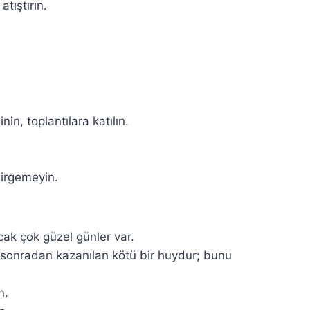
tıştırın.
in, toplantılara katılın.
esirgemeyin.
ak çok güzel günler var.
 sonradan kazanılan kötü bir huydur; bunu
n.