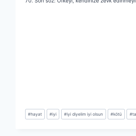
70. Son söz: Öfkeyi, kendinize zevk edinmeyi
Post
#
hayat
#
iyi
#
iyi diyelim iyi olsun
#
kötü
#
t
Tags: