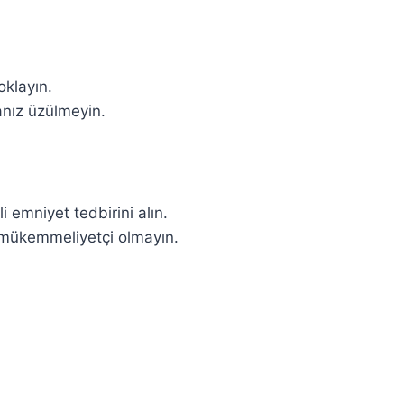
oklayın.
nız üzülmeyin.
 emniyet tedbirini alın.
 mükemmeliyetçi olmayın.