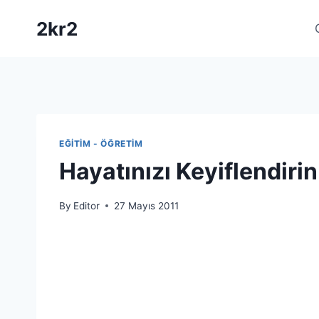
Skip
2kr2
to
content
EĞITIM - ÖĞRETIM
Hayatınızı Keyiflendirin
By
Editor
27 Mayıs 2011