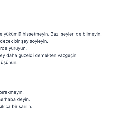
le yükümlü hissetmeyin. Bazı şeyleri de bilmeyin.
idecek bir şey söyleyin.
urda yürüyün.
 şey daha güzeldi demekten vazgeçin
 düşünün.
 bırakmayın.
 merhaba deyin.
kıca bir sarılın.