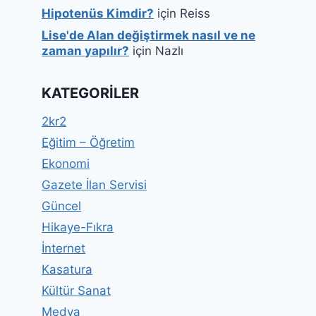
Hipotenüs Kimdir?
için
Reiss
Lise'de Alan değiştirmek nasıl ve ne
zaman yapılır?
için
Nazlı
KATEGORILER
2kr2
Eğitim – Öğretim
Ekonomi
Gazete İlan Servisi
Güncel
Hikaye-Fıkra
İnternet
Kasatura
Kültür Sanat
Medya