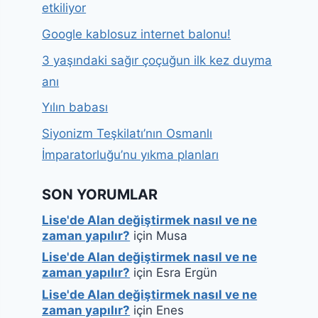
etkiliyor
Google kablosuz internet balonu!
3 yaşındaki sağır çoçuğun ilk kez duyma
anı
Yılın babası
Siyonizm Teşkilatı’nın Osmanlı
İmparatorluğu’nu yıkma planları
SON YORUMLAR
Lise'de Alan değiştirmek nasıl ve ne
zaman yapılır?
için
Musa
Lise'de Alan değiştirmek nasıl ve ne
zaman yapılır?
için
Esra Ergün
Lise'de Alan değiştirmek nasıl ve ne
zaman yapılır?
için
Enes