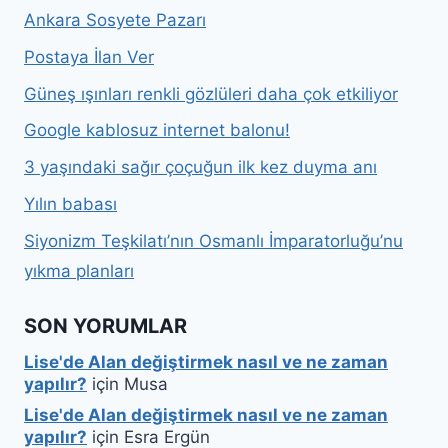
Ankara Sosyete Pazarı
Postaya İlan Ver
Güneş ışınları renkli gözlüleri daha çok etkiliyor
Google kablosuz internet balonu!
3 yaşındaki sağır çoçuğun ilk kez duyma anı
Yılın babası
Siyonizm Teşkilatı’nın Osmanlı İmparatorluğu’nu
yıkma planları
SON YORUMLAR
Lise'de Alan değiştirmek nasıl ve ne zaman
yapılır?
için
Musa
Lise'de Alan değiştirmek nasıl ve ne zaman
yapılır?
için
Esra Ergün