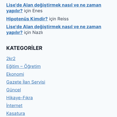
Lise'de Alan değiştirmek nasıl ve ne zaman
yapılır?
için
Enes
Hipotenüs Kimdir?
için
Reiss
Lise'de Alan değiştirmek nasıl ve ne zaman
yapılır?
için
Nazlı
KATEGORILER
2kr2
Eğitim – Öğretim
Ekonomi
Gazete İlan Servisi
Güncel
Hikaye-Fıkra
İnternet
Kasatura