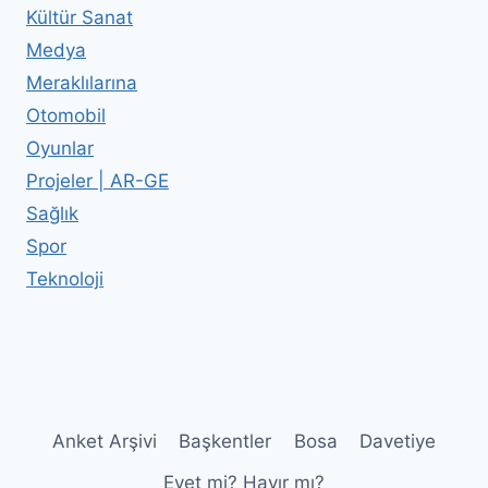
Kültür Sanat
Medya
Meraklılarına
Otomobil
Oyunlar
Projeler | AR-GE
Sağlık
Spor
Teknoloji
Anket Arşivi
Başkentler
Bosa
Davetiye
Evet mi? Hayır mı?