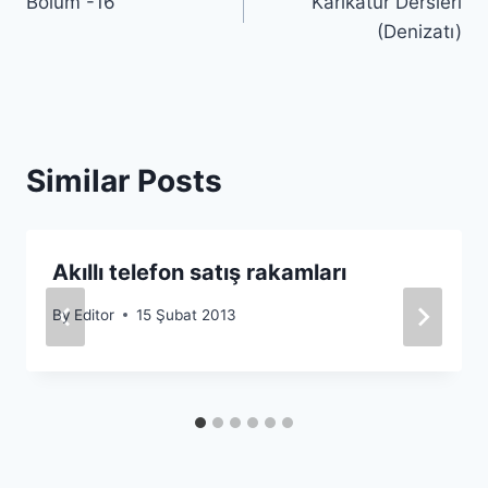
Bölüm -16
Karikatür Dersleri
gezinmesi
(Denizatı)
Similar Posts
Akıllı telefon satış rakamları
By
Editor
15 Şubat 2013