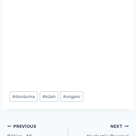
Post
#
dondurma
#
külah
#
origami
Tags:
Yazı
PREVIOUS
NEXT