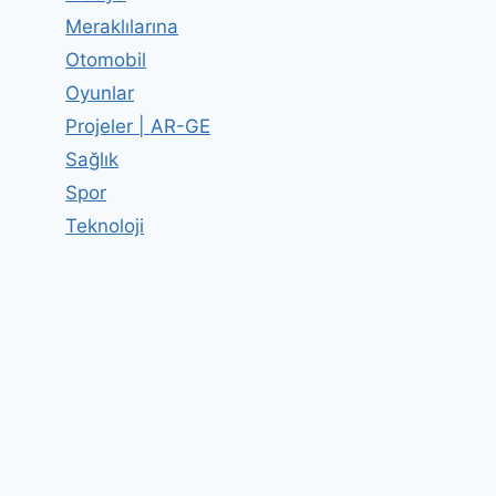
Meraklılarına
Otomobil
Oyunlar
Projeler | AR-GE
Sağlık
Spor
Teknoloji
Oje ile Bardak Tasarımı
By
Editor
23 Eylül 2012