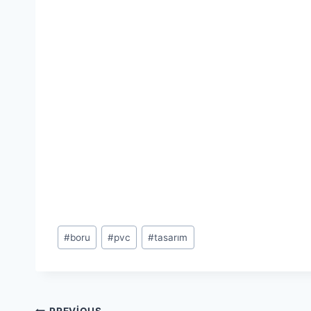
Post
#
boru
#
pvc
#
tasarım
Tags:
PREVIOUS