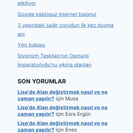
etkiliyor
Google kablosuz internet balonu!
3 yaşındaki sağır çoçuğun ilk kez duyma
anı
Yılın babası
Siyonizm Teşkilatı’nın Osmanlı
İmparatorluğu’nu yıkma planları
SON YORUMLAR
Lise'de Alan değiştirmek nasıl ve ne
zaman yapılır?
için
Musa
Lise'de Alan değiştirmek nasıl ve ne
zaman yapılır?
için
Esra Ergün
Lise'de Alan değiştirmek nasıl ve ne
zaman yapılır?
için
Enes