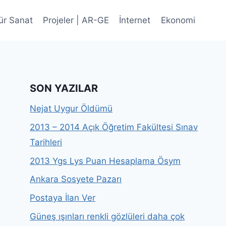
ür Sanat
Projeler | AR-GE
İnternet
Ekonomi
SON YAZILAR
Nejat Uygur Öldümü
2013 – 2014 Açık Öğretim Fakültesi Sınav
Tarihleri
2013 Ygs Lys Puan Hesaplama Ösym
Ankara Sosyete Pazarı
Postaya İlan Ver
Güneş ışınları renkli gözlüleri daha çok