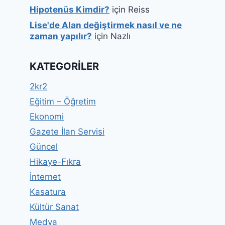
Hipotenüs Kimdir?
için
Reiss
Lise'de Alan değiştirmek nasıl ve ne
zaman yapılır?
için
Nazlı
KATEGORILER
2kr2
Eğitim – Öğretim
Ekonomi
Gazete İlan Servisi
Güncel
Hikaye-Fıkra
İnternet
Kasatura
Kültür Sanat
Medya