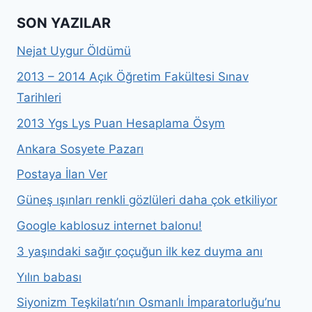
SON YAZILAR
Nejat Uygur Öldümü
2013 – 2014 Açık Öğretim Fakültesi Sınav
Tarihleri
2013 Ygs Lys Puan Hesaplama Ösym
Ankara Sosyete Pazarı
Postaya İlan Ver
Güneş ışınları renkli gözlüleri daha çok etkiliyor
Google kablosuz internet balonu!
3 yaşındaki sağır çoçuğun ilk kez duyma anı
Yılın babası
Siyonizm Teşkilatı’nın Osmanlı İmparatorluğu’nu