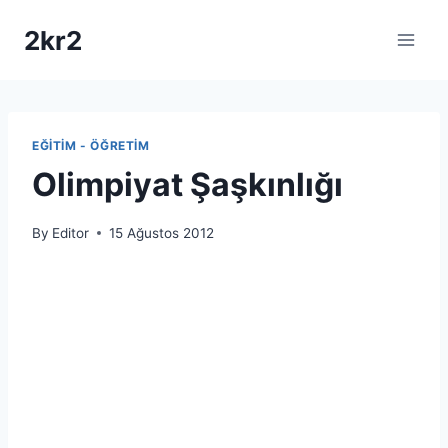
Skip
2kr2
to
content
EĞITIM - ÖĞRETIM
Olimpiyat Şaşkınlığı
By
Editor
15 Ağustos 2012