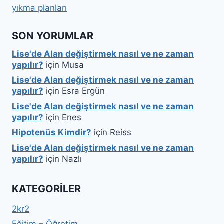
yıkma planları
SON YORUMLAR
Lise'de Alan değiştirmek nasıl ve ne zaman
yapılır?
için
Musa
Lise'de Alan değiştirmek nasıl ve ne zaman
yapılır?
için
Esra Ergün
Lise'de Alan değiştirmek nasıl ve ne zaman
yapılır?
için
Enes
Hipotenüs Kimdir?
için
Reiss
Lise'de Alan değiştirmek nasıl ve ne zaman
yapılır?
için
Nazlı
KATEGORILER
2kr2
Eğitim – Öğretim