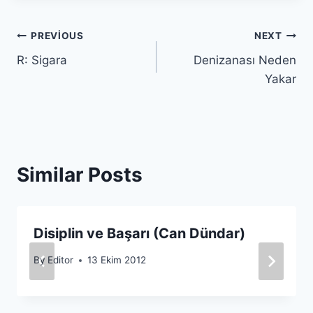
Yazı
PREVIOUS
NEXT
R: Sigara
Denizanası Neden
gezinmesi
Yakar
Similar Posts
Disiplin ve Başarı (Can Dündar)
By
Editor
13 Ekim 2012