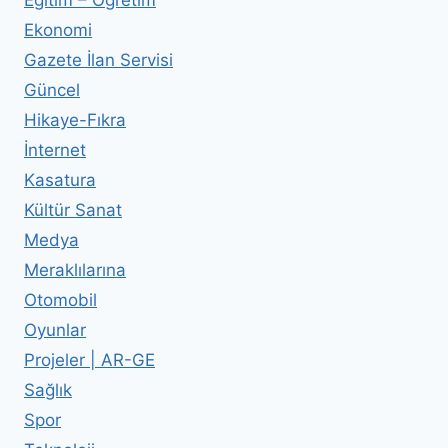
Ekonomi
Gazete İlan Servisi
Güncel
Hikaye-Fıkra
İnternet
Kasatura
Kültür Sanat
Medya
Meraklılarına
Otomobil
Oyunlar
Projeler | AR-GE
Sağlık
Spor