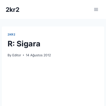
Skip
2kr2
to
content
2KR2
R: Sigara
By
Editor
14 Ağustos 2012