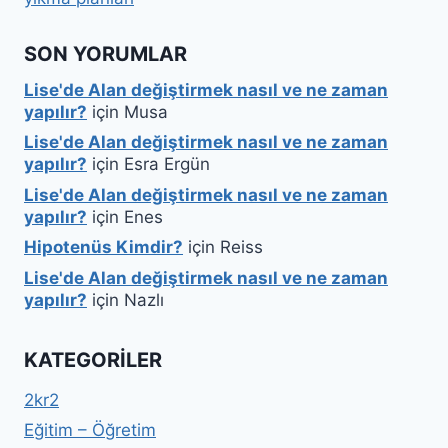
SON YORUMLAR
Lise'de Alan değiştirmek nasıl ve ne zaman
yapılır?
için
Musa
Lise'de Alan değiştirmek nasıl ve ne zaman
yapılır?
için
Esra Ergün
Lise'de Alan değiştirmek nasıl ve ne zaman
yapılır?
için
Enes
Hipotenüs Kimdir?
için
Reiss
Lise'de Alan değiştirmek nasıl ve ne zaman
yapılır?
için
Nazlı
KATEGORILER
2kr2
Eğitim – Öğretim