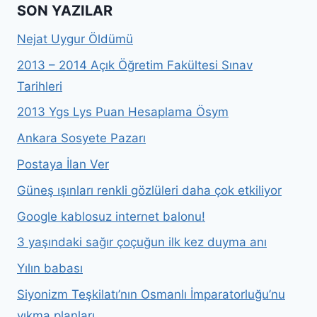
SON YAZILAR
Nejat Uygur Öldümü
2013 – 2014 Açık Öğretim Fakültesi Sınav
Tarihleri
2013 Ygs Lys Puan Hesaplama Ösym
Ankara Sosyete Pazarı
Postaya İlan Ver
Güneş ışınları renkli gözlüleri daha çok etkiliyor
Google kablosuz internet balonu!
3 yaşındaki sağır çoçuğun ilk kez duyma anı
Yılın babası
Siyonizm Teşkilatı’nın Osmanlı İmparatorluğu’nu
yıkma planları