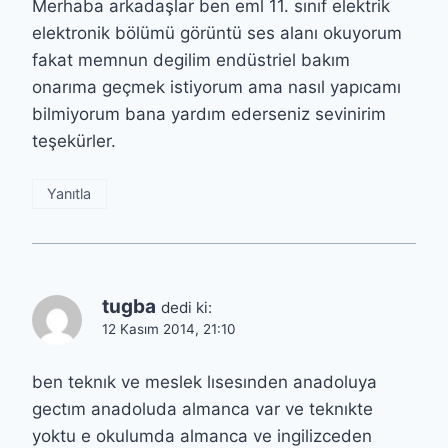
Merhaba arkadaşlar ben eml 11. sınıf elektrik
elektronik bölümü görüntü ses alanı okuyorum
fakat memnun degilim endüstriel bakım
onarıma geçmek istiyorum ama nasıl yapıcamı
bilmiyorum bana yardım ederseniz sevinirim
teşekürler.
Yanıtla
tugba
dedi ki:
12 Kasım 2014, 21:10
ben teknık ve meslek lısesınden anadoluya
gectım anadoluda almanca var ve teknıkte
yoktu e okulumda almanca ve ingilizceden