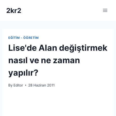
Skip
2kr2
to
content
EĞITIM - ÖĞRETIM
Lise'de Alan değiştirmek
nasıl ve ne zaman
yapılır?
By
Editor
28 Haziran 2011