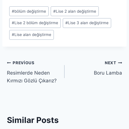
Post
#
bölüm değiştirme
#
Lise 2 alan değiştirme
Tags:
#
Lise 2 bölüm değiştirme
#
Lise 3 alan değiştirme
#
Lise alan değiştirme
Yazı
PREVIOUS
NEXT
Resimlerde Neden
Boru Lamba
gezinmesi
Kırmızı Gözlü Çıkarız?
Similar Posts