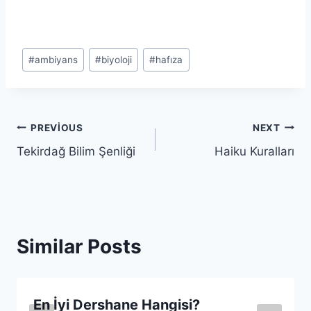
Post
#
ambiyans
#
biyoloji
#
hafıza
Tags:
Yazı
PREVIOUS
NEXT
Tekirdağ Bilim Şenliği
Haiku Kuralları
gezinmesi
Similar Posts
En İyi Dershane Hangisi?