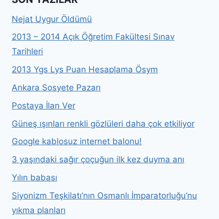
Nejat Uygur Öldümü
2013 – 2014 Açık Öğretim Fakültesi Sınav
Tarihleri
2013 Ygs Lys Puan Hesaplama Ösym
Ankara Sosyete Pazarı
Postaya İlan Ver
Güneş ışınları renkli gözlüleri daha çok etkiliyor
Google kablosuz internet balonu!
3 yaşındaki sağır çoçuğun ilk kez duyma anı
Yılın babası
Siyonizm Teşkilatı’nın Osmanlı İmparatorluğu’nu
yıkma planları