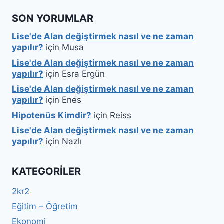
SON YORUMLAR
Lise'de Alan değiştirmek nasıl ve ne zaman
yapılır?
için
Musa
Lise'de Alan değiştirmek nasıl ve ne zaman
yapılır?
için
Esra Ergün
Lise'de Alan değiştirmek nasıl ve ne zaman
yapılır?
için
Enes
Hipotenüs Kimdir?
için
Reiss
Lise'de Alan değiştirmek nasıl ve ne zaman
yapılır?
için
Nazlı
KATEGORILER
2kr2
Eğitim – Öğretim
Ekonomi