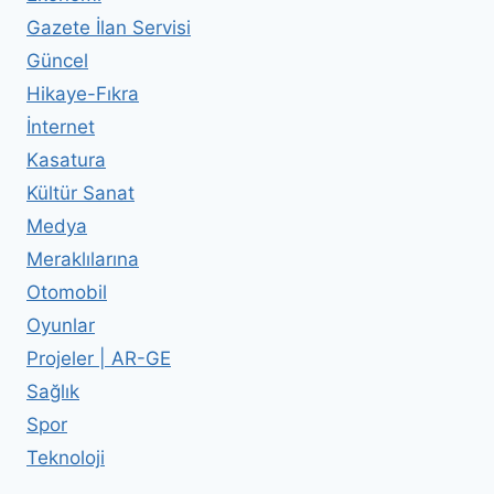
Gazete İlan Servisi
Güncel
Hikaye-Fıkra
İnternet
Kasatura
Kültür Sanat
Medya
Meraklılarına
Otomobil
Oyunlar
Projeler | AR-GE
Sağlık
Spor
Teknoloji