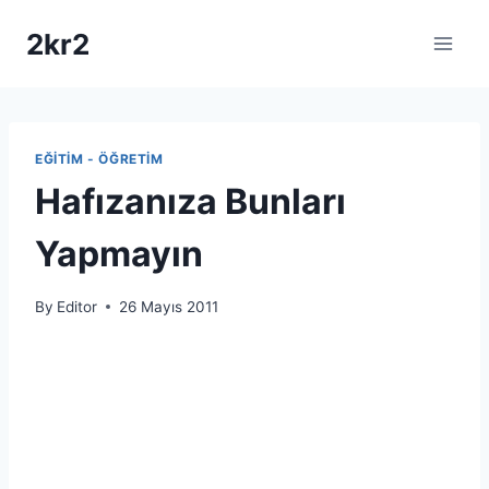
Skip
2kr2
to
content
EĞITIM - ÖĞRETIM
Hafızanıza Bunları
Yapmayın
By
Editor
26 Mayıs 2011