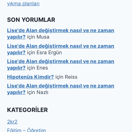
yıkma planları
SON YORUMLAR
Lise'de Alan değiştirmek nasıl ve ne zaman
yapılır?
için
Musa
Lise'de Alan değiştirmek nasıl ve ne zaman
yapılır?
için
Esra Ergün
Lise'de Alan değiştirmek nasıl ve ne zaman
yapılır?
için
Enes
Hipotenüs Kimdir?
için
Reiss
Lise'de Alan değiştirmek nasıl ve ne zaman
yapılır?
için
Nazlı
KATEGORILER
2kr2
Eğitim – Öğretim