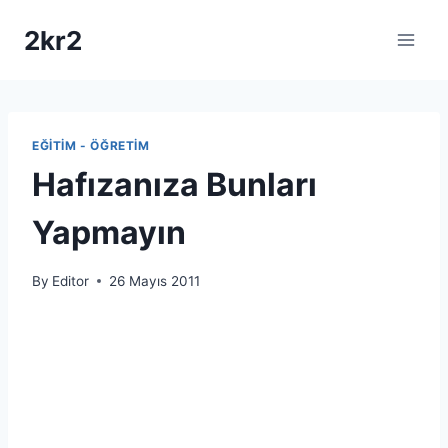
Skip
2kr2
to
content
EĞITIM - ÖĞRETIM
Hafızanıza Bunları
Yapmayın
By
Editor
26 Mayıs 2011