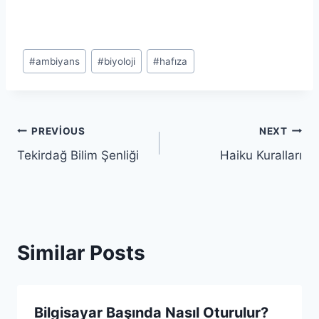
Post
#
ambiyans
#
biyoloji
#
hafıza
Tags:
Yazı
PREVIOUS
NEXT
Tekirdağ Bilim Şenliği
Haiku Kuralları
gezinmesi
Similar Posts
Bilgisayar Başında Nasıl Oturulur?