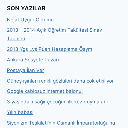
SON YAZILAR
Nejat Uygur Öldümü
2013 – 2014 Açık Öğretim Fakültesi Sınav
Tarihleri
2013 Ygs Lys Puan Hesaplama Ösym
Ankara Sosyete Pazarı
Postaya İlan Ver
Güneş ışınları renkli gözlüleri daha çok etkiliyor
Google kablosuz internet balonu!
3 yaşındaki sağır çoçuğun ilk kez duyma anı
Yılın babası
Siyonizm Teşkilatı’nın Osmanlı İmparatorluğu’nu