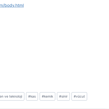
om/body.html
en ve teknoloji
#
kas
#
kemik
#
sinir
#
vücut