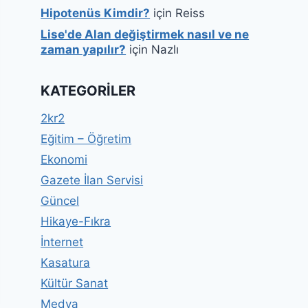
Hipotenüs Kimdir?
için
Reiss
Lise'de Alan değiştirmek nasıl ve ne
zaman yapılır?
için
Nazlı
KATEGORILER
2kr2
Eğitim – Öğretim
Ekonomi
Gazete İlan Servisi
Güncel
Hikaye-Fıkra
İnternet
Kasatura
Kültür Sanat
Medya