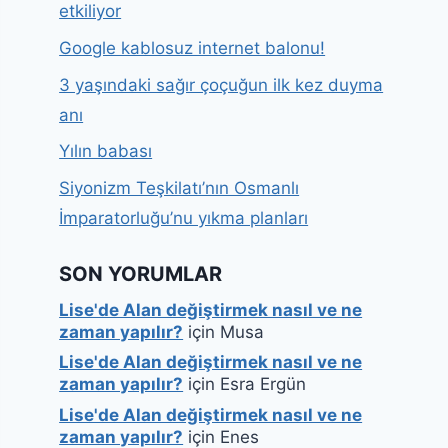
etkiliyor
Google kablosuz internet balonu!
3 yaşındaki sağır çoçuğun ilk kez duyma
anı
Yılın babası
Siyonizm Teşkilatı’nın Osmanlı
İmparatorluğu’nu yıkma planları
SON YORUMLAR
Lise'de Alan değiştirmek nasıl ve ne
zaman yapılır?
için
Musa
Lise'de Alan değiştirmek nasıl ve ne
zaman yapılır?
için
Esra Ergün
Lise'de Alan değiştirmek nasıl ve ne
zaman yapılır?
için
Enes