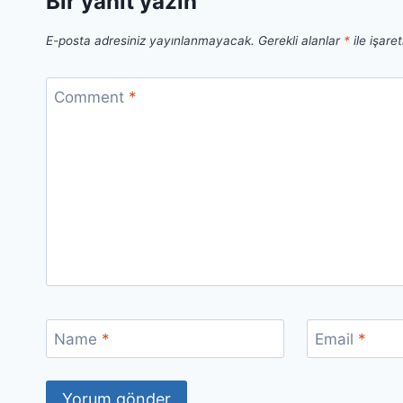
Bir yanıt yazın
E-posta adresiniz yayınlanmayacak.
Gerekli alanlar
*
ile işare
Comment
*
Name
*
Email
*