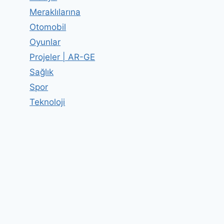
Meraklılarına
Otomobil
Oyunlar
Projeler | AR-GE
Sağlık
Spor
Teknoloji
Ders Zili Çaldı
By
Editor
14 Şubat 2011