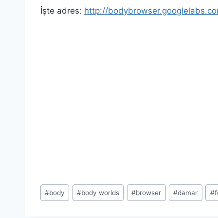
İşte adres:
http://bodybrowser.googlelabs.c
Post
#
body
#
body worlds
#
browser
#
damar
#
f
Tags: