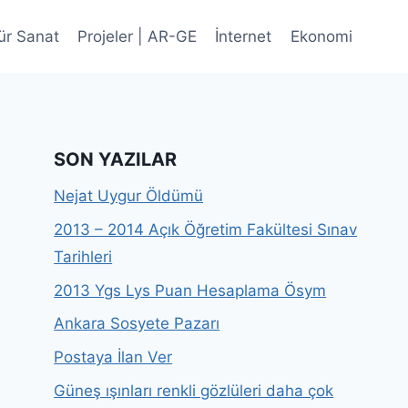
ür Sanat
Projeler | AR-GE
İnternet
Ekonomi
SON YAZILAR
Nejat Uygur Öldümü
2013 – 2014 Açık Öğretim Fakültesi Sınav
Tarihleri
2013 Ygs Lys Puan Hesaplama Ösym
Ankara Sosyete Pazarı
Postaya İlan Ver
Güneş ışınları renkli gözlüleri daha çok