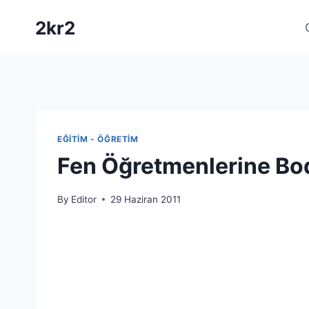
Skip
2kr2
to
content
EĞITIM - ÖĞRETIM
Fen Öğretmenlerine Bo
By
Editor
29 Haziran 2011