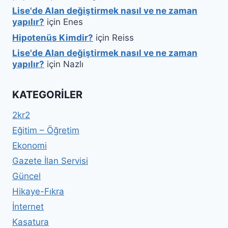
Lise'de Alan değiştirmek nasıl ve ne zaman
yapılır?
için
Enes
Hipotenüs Kimdir?
için
Reiss
Lise'de Alan değiştirmek nasıl ve ne zaman
yapılır?
için
Nazlı
KATEGORILER
2kr2
Eğitim – Öğretim
Ekonomi
Gazete İlan Servisi
Güncel
Hikaye-Fıkra
İnternet
Kasatura