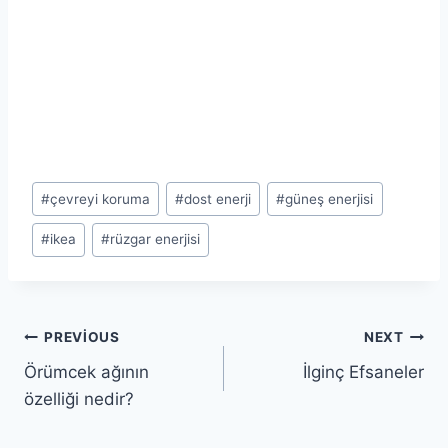
Post
#
çevreyi koruma
#
dost enerji
#
güneş enerjisi
Tags:
#
ikea
#
rüzgar enerjisi
Yazı
PREVIOUS
NEXT
Örümcek ağının
İlginç Efsaneler
gezinmesi
özelliği nedir?