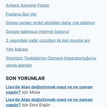
Ankara Sosyete Pazarı
Postaya İlan Ver
Güneş ışınları renkli gözlüleri daha çok etkiliyor
Google kablosuz internet balonu!
3 yaşındaki sağır çoçuğun ilk kez duyma anı
Yılın babası
Siyonizm Teşkilatı’nın Osmanlı İmparatorluğu’nu
yıkma planları
SON YORUMLAR
Lise'de Alan değiştirmek nasıl ve ne zaman
yapılır?
için
Musa
Lise'de Alan değiştirmek nasıl ve ne zaman
yapılır?
için
Esra Ergün