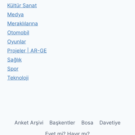
Kültür Sanat
Medya
Meraklılarına
Otomobil
Oyunlar
Projeler | AR-GE
Sağlık
Spor
Teknoloji
Anket Arşivi
Başkentler
Bosa
Davetiye
Evet mi? Hayır mı?