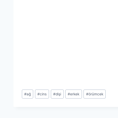
Post
#
ağ
#
cins
#
dişi
#
erkek
#
örümcek
Tags: