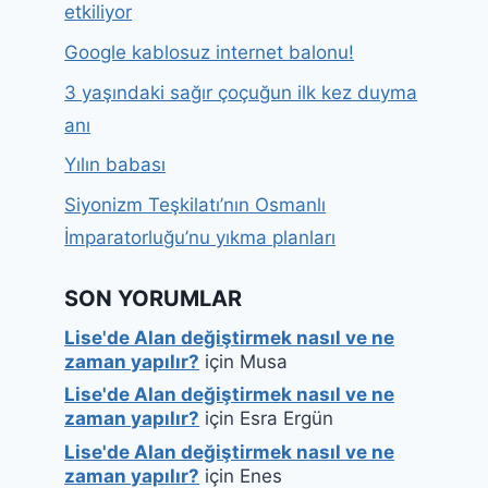
etkiliyor
Google kablosuz internet balonu!
3 yaşındaki sağır çoçuğun ilk kez duyma
anı
Yılın babası
Siyonizm Teşkilatı’nın Osmanlı
İmparatorluğu’nu yıkma planları
SON YORUMLAR
Lise'de Alan değiştirmek nasıl ve ne
zaman yapılır?
için
Musa
Lise'de Alan değiştirmek nasıl ve ne
zaman yapılır?
için
Esra Ergün
Lise'de Alan değiştirmek nasıl ve ne
zaman yapılır?
için
Enes