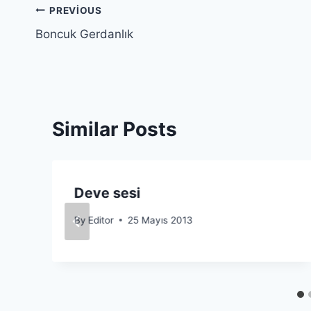
Yazı
PREVIOUS
Boncuk Gerdanlık
gezinmesi
Similar Posts
n
Deve sesi
By
Editor
25 Mayıs 2013