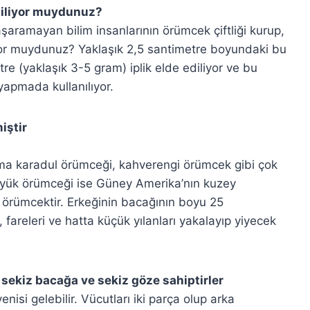
 biliyor muydunuz?
aramayan bilim insanlarının örümcek çiftliği kurup,
iliyor muydunuz? Yaklaşık 2,5 santimetre boyundaki bu
(yaklaşık 3-5 gram) iplik elde ediliyor ve bu
yapmada kullanılıyor.
iştir
ama karadul örümceği, kahverengi örümcek gibi çok
büyük örümceği ise Güney Amerika’nın kuzey
v örümcektir. Erkeğinin bacağının boyu 25
, fareleri ve hatta küçük yılanları yakalayıp yiyecek
 sekiz bacağa ve sekiz göze sahiptirler
nisi gelebilir. Vücutları iki parça olup arka