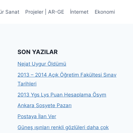
ür Sanat
Projeler | AR-GE
İnternet
Ekonomi
SON YAZILAR
Nejat Uygur Öldümü
2013 – 2014 Açık Öğretim Fakültesi Sınav
Tarihleri
2013 Ygs Lys Puan Hesaplama Ösym
Ankara Sosyete Pazarı
Postaya İlan Ver
Güneş ışınları renkli gözlüleri daha çok