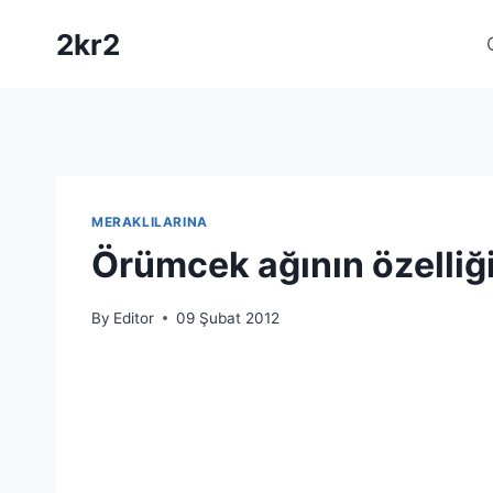
Skip
2kr2
to
content
MERAKLILARINA
Örümcek ağının özelliği
By
Editor
09 Şubat 2012