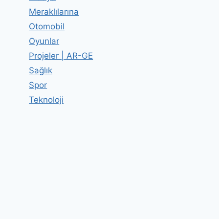
Meraklılarına
Otomobil
Oyunlar
Projeler | AR-GE
Sağlık
Spor
Teknoloji