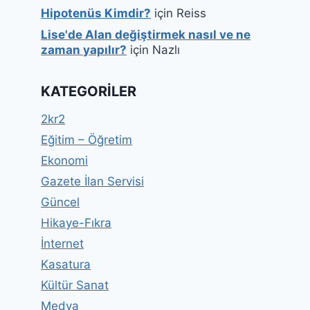
Hipotenüs Kimdir?
için
Reiss
Lise'de Alan değiştirmek nasıl ve ne
zaman yapılır?
için
Nazlı
KATEGORILER
2kr2
Eğitim – Öğretim
Ekonomi
Gazete İlan Servisi
Güncel
Hikaye-Fıkra
İnternet
Kasatura
Kültür Sanat
Medya