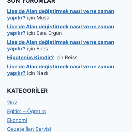
SON YORUMLAR
Lise'de Alan değiştirmek nasıl ve ne zaman
yapılır?
için
Musa
Lise'de Alan değiştirmek nasıl ve ne zaman
yapılır?
için
Esra Ergün
Lise'de Alan değiştirmek nasıl ve ne zaman
yapılır?
için
Enes
Hipotenüs Kimdir?
için
Reiss
Lise'de Alan değiştirmek nasıl ve ne zaman
yapılır?
için
Nazlı
KATEGORILER
2kr2
Eğitim – Öğretim
Ekonomi
Gazete İlan Servisi