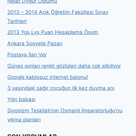
Nejat Uygur Öldümü
2013 – 2014 Açık Öğretim Fakültesi Sınav
Tarihleri
2013 Ygs Lys Puan Hesaplama Ösym
Ankara Sosyete Pazarı
Postaya İlan Ver
Güneş ışınları renkli gözlüleri daha çok etkiliyor
Google kablosuz internet balonu!
3 yaşındaki sağır çoçuğun ilk kez duyma anı
Yılın babası
Siyonizm Teşkilatı’nın Osmanlı İmparatorluğu’nu
yıkma planları