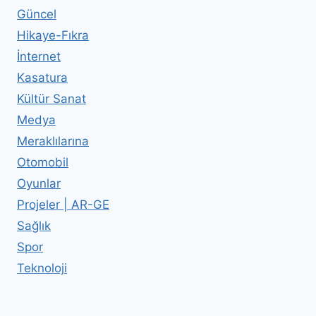
Güncel
Hikaye-Fıkra
İnternet
Kasatura
Kültür Sanat
Medya
Meraklılarına
Otomobil
Oyunlar
Projeler | AR-GE
Sağlık
Spor
Teknoloji