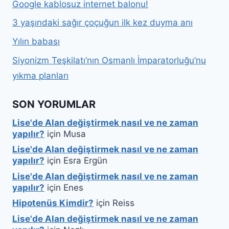
Google kablosuz internet balonu!
3 yaşındaki sağır çoçuğun ilk kez duyma anı
Yılın babası
Siyonizm Teşkilatı’nın Osmanlı İmparatorluğu’nu
yıkma planları
SON YORUMLAR
Lise'de Alan değiştirmek nasıl ve ne zaman
yapılır?
için
Musa
Lise'de Alan değiştirmek nasıl ve ne zaman
yapılır?
için
Esra Ergün
Lise'de Alan değiştirmek nasıl ve ne zaman
yapılır?
için
Enes
Hipotenüs Kimdir?
için
Reiss
Lise'de Alan değiştirmek nasıl ve ne zaman