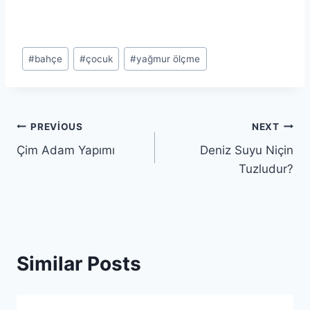
Post
#
bahçe
#
çocuk
#
yağmur ölçme
Tags:
Yazı
PREVIOUS
NEXT
Çim Adam Yapımı
Deniz Suyu Niçin
gezinmesi
Tuzludur?
Similar Posts