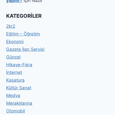
yapılır?
için
Nazlı
KATEGORILER
2kr2
Eğitim – Öğretim
Ekonomi
Gazete İlan Servisi
Güncel
Hikaye-Fıkra
İnternet
Kasatura
Kültür Sanat
Medya
Meraklılarına
Otomobil