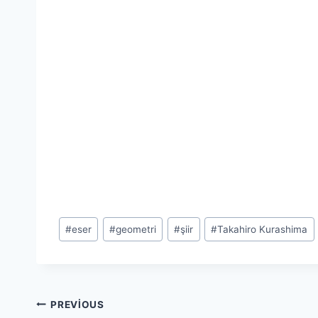
Post
#
eser
#
geometri
#
şiir
#
Takahiro Kurashima
Tags:
Yazı
PREVIOUS