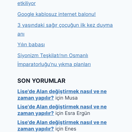
etkiliyor
Google kablosuz internet balonu!
3 yaşındaki sağır çoçuğun ilk kez duyma
anı
Yılın babası
Siyonizm Teşkilatı’nın Osmanlı
İmparatorluğu’nu yıkma planları
SON YORUMLAR
Lise'de Alan değiştirmek nasıl ve ne
zaman yapılır?
için
Musa
Lise'de Alan değiştirmek nasıl ve ne
zaman yapılır?
için
Esra Ergün
Lise'de Alan değiştirmek nasıl ve ne
zaman yapılır?
için
Enes