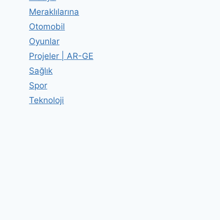
Meraklılarına
Otomobil
Oyunlar
Projeler | AR-GE
Sağlık
Spor
Teknoloji