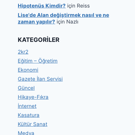
Hipotenüs Kimdir?
için
Reiss
Lise'de Alan değiştirmek nasıl ve ne
zaman yapılır?
için
Nazlı
KATEGORILER
2kr2
Eğitim – Öğretim
Ekonomi
Gazete İlan Servisi
Güncel
Hikaye-Fıkra
İnternet
Kasatura
Kültür Sanat
Medya