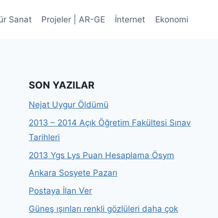
ür Sanat
Projeler | AR-GE
İnternet
Ekonomi
SON YAZILAR
Nejat Uygur Öldümü
2013 – 2014 Açık Öğretim Fakültesi Sınav
Tarihleri
2013 Ygs Lys Puan Hesaplama Ösym
Ankara Sosyete Pazarı
Postaya İlan Ver
Güneş ışınları renkli gözlüleri daha çok