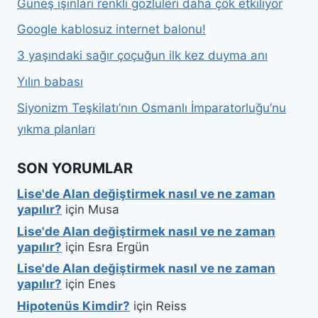
Güneş ışınları renkli gözlüleri daha çok etkiliyor
Google kablosuz internet balonu!
3 yaşındaki sağır çoçuğun ilk kez duyma anı
Yılın babası
Siyonizm Teşkilatı’nın Osmanlı İmparatorluğu’nu
yıkma planları
SON YORUMLAR
Lise'de Alan değiştirmek nasıl ve ne zaman
yapılır?
için
Musa
Lise'de Alan değiştirmek nasıl ve ne zaman
yapılır?
için
Esra Ergün
Lise'de Alan değiştirmek nasıl ve ne zaman
yapılır?
için
Enes
Hipotenüs Kimdir?
için
Reiss