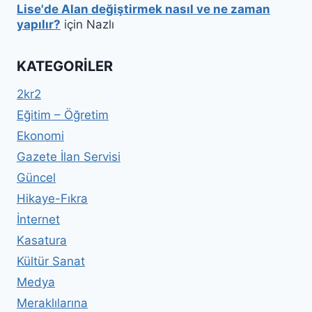
Lise'de Alan değiştirmek nasıl ve ne zaman
yapılır?
için
Nazlı
KATEGORILER
2kr2
Eğitim – Öğretim
Ekonomi
Gazete İlan Servisi
Güncel
Hikaye-Fıkra
İnternet
Kasatura
Kültür Sanat
Medya
Meraklılarına