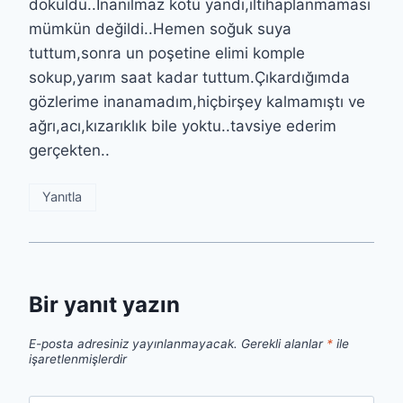
döküldü..İnanılmaz kötü yandı,iltihaplanmaması
mümkün değildi..Hemen soğuk suya
tuttum,sonra un poşetine elimi komple
sokup,yarım saat kadar tuttum.Çıkardığımda
gözlerime inanamadım,hiçbirşey kalmamıştı ve
ağrı,acı,kızarıklık bile yoktu..tavsiye ederim
gerçekten..
Yanıtla
Bir yanıt yazın
E-posta adresiniz yayınlanmayacak.
Gerekli alanlar
*
ile
işaretlenmişlerdir