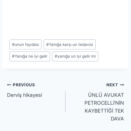
Post
#
unun faydası
#
Yanığa karşı un tedavisi
Tags:
#
Yanığa ne iyi gelir
#
yanığa un iyi gelir mi
Yazı
PREVIOUS
NEXT
Derviş hikayesi
ÜNLÜ AVUKAT
gezinmesi
PETROCELLİ’NİN
KAYBETTİĞİ TEK
DAVA