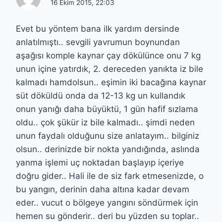
16 Ekim 2015, 22:03
Evet bu yöntem bana ilk yardım dersinde
anlatılmıştı.. sevgili yavrumun boynundan
aşağısı komple kaynar çay dökülünce onu 7 kg
unun içine yatırdık, 2. dereceden yanıkta iz bile
kalmadı hamdolsun.. eşimin iki bacağına kaynar
süt döküldü onda da 12-13 kg un kullandık
onun yanığı daha büyüktü, 1 gün hafif sızlama
oldu.. çok şükür iz bile kalmadı.. şimdi neden
unun faydalı olduğunu size anlatayım.. bilginiz
olsun.. derinizde bir nokta yandığında, aslında
yanma işlemi uç noktadan başlayıp içeriye
doğru gider.. Hali ile de siz fark etmesenizde, o
bu yangın, derinin daha altına kadar devam
eder.. vucut o bölgeye yangını söndürmek için
hemen su gönderir.. deri bu yüzden su toplar..