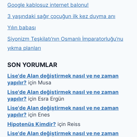
Google kablosuz internet balonu!
3 yaşındaki sağır çoçuğun ilk kez duyma anı
Yılın babası
Siyonizm Teşkilatı’nın Osmanlı İmparatorluğu’nu
yıkma planları
SON YORUMLAR
Lise'de Alan değiştirmek nasıl ve ne zaman
yapılır?
için
Musa
Lise'de Alan değiştirmek nasıl ve ne zaman
yapılır?
için
Esra Ergün
Lise'de Alan değiştirmek nasıl ve ne zaman
yapılır?
için
Enes
Hipotenüs Kimdir?
için
Reiss
Lise'de Alan değiştirmek nasıl ve ne zaman