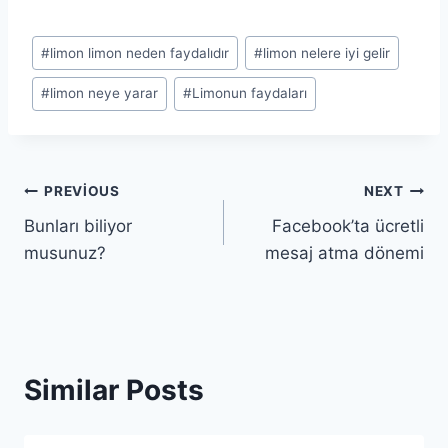
Post
#
limon limon neden faydalıdır
#
limon nelere iyi gelir
Tags:
#
limon neye yarar
#
Limonun faydaları
Yazı
PREVIOUS
NEXT
Bunları biliyor
Facebook’ta ücretli
gezinmesi
musunuz?
mesaj atma dönemi
Similar Posts