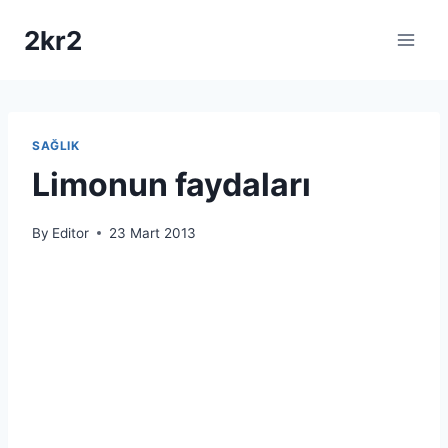
Skip
2kr2
to
content
SAĞLIK
Limonun faydaları
By
Editor
23 Mart 2013