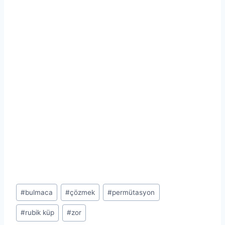
Post
#
bulmaca
#
çözmek
#
permütasyon
Tags:
#
rubik küp
#
zor