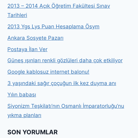
2013 – 2014 Açık Öğretim Fakültesi Sınav
Tarihleri
2013 Ygs Lys Puan Hesaplama Ösym
Ankara Sosyete Pazarı
Postaya İlan Ver
Güneş ışınları renkli gözlüleri daha çok etkiliyor
Google kablosuz internet balonu!
3 yaşındaki sağır çoçuğun ilk kez duyma anı
Yılın babası
Siyonizm Teşkilatı’nın Osmanlı İmparatorluğu’nu
yıkma planları
SON YORUMLAR