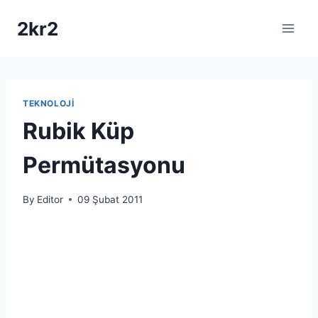
Skip
2kr2
to
content
TEKNOLOJI
Rubik Küp
Permütasyonu
By
Editor
09 Şubat 2011