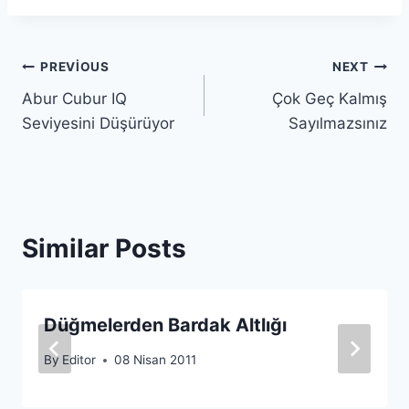
Yazı
PREVIOUS
NEXT
Abur Cubur IQ
Çok Geç Kalmış
gezinmesi
Seviyesini Düşürüyor
Sayılmazsınız
Similar Posts
Düğmelerden Bardak Altlığı
By
Editor
08 Nisan 2011