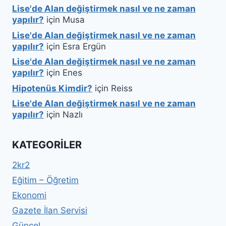
Lise'de Alan değiştirmek nasıl ve ne zaman
yapılır?
için
Musa
Lise'de Alan değiştirmek nasıl ve ne zaman
yapılır?
için
Esra Ergün
Lise'de Alan değiştirmek nasıl ve ne zaman
yapılır?
için
Enes
Hipotenüs Kimdir?
için
Reiss
Lise'de Alan değiştirmek nasıl ve ne zaman
yapılır?
için
Nazlı
KATEGORILER
2kr2
Eğitim – Öğretim
Ekonomi
Gazete İlan Servisi
Güncel