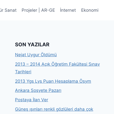
ür Sanat
Projeler | AR-GE
İnternet
Ekonomi
SON YAZILAR
Nejat Uygur Öldümü
2013 – 2014 Açık Öğretim Fakültesi Sınav
Tarihleri
2013 Ygs Lys Puan Hesaplama Ösym
Ankara Sosyete Pazarı
Postaya İlan Ver
Güneş ışınları renkli gözlüleri daha çok