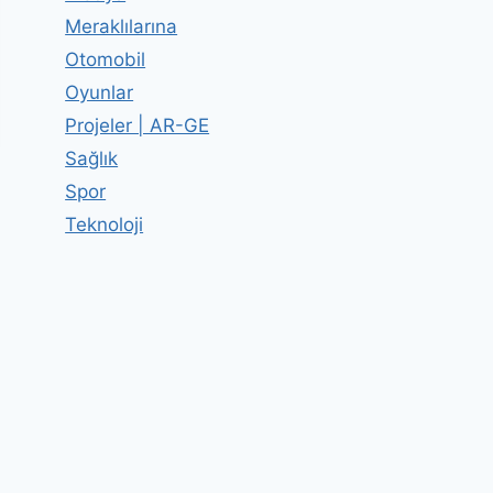
Meraklılarına
Otomobil
Oyunlar
Projeler | AR-GE
Sağlık
Spor
Teknoloji