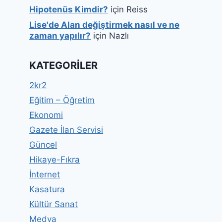
Hipotenüs Kimdir?
için
Reiss
Lise'de Alan değiştirmek nasıl ve ne
zaman yapılır?
için
Nazlı
KATEGORILER
2kr2
Eğitim – Öğretim
Ekonomi
Gazete İlan Servisi
Güncel
Hikaye-Fıkra
İnternet
Kasatura
Kültür Sanat
Medya