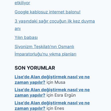
etkiliyor
Google kablosuz internet balonu!
3 yaşındaki sağır çoçuğun ilk kez duyma
anı
Yılın babası
Siyonizm Teşkilatı’nın Osmanlı
İmparatorluğu’nu yıkma planları
SON YORUMLAR
Lise'de Alan değiştirmek nasıl ve ne
zaman yapılır?
için
Musa
Lise'de Alan değiştirmek nasıl ve ne
zaman yapılır?
için
Esra Ergün
Lise'de Alan değiştirmek nasıl ve ne
zaman yapılır?
için
Enes