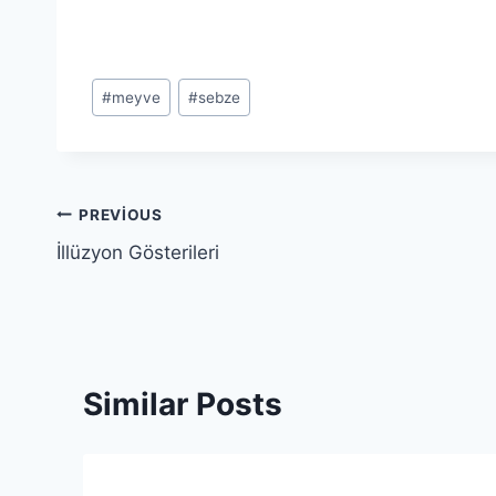
Post
#
meyve
#
sebze
Tags:
Yazı
PREVIOUS
İllüzyon Gösterileri
gezinmesi
Similar Posts