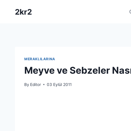
Skip
2kr2
to
content
MERAKLILARINA
Meyve ve Sebzeler Nası
By
Editor
03 Eylül 2011