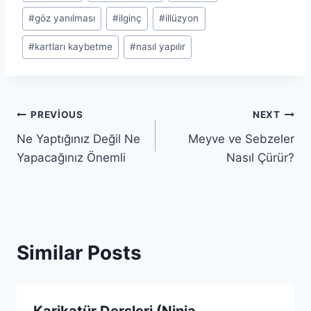
Tags:
#
göz yanılması
#
ilginç
#
illüzyon
#
kartları kaybetme
#
nasıl yapılır
Yazı
PREVIOUS
NEXT
Ne Yaptığınız Değil Ne
Meyve ve Sebzeler
gezinmesi
Yapacağınız Önemli
Nasıl Çürür?
Similar Posts
Karikatür Dersleri (Ninja