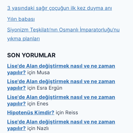
3 yaşındaki sağır çoçuğun ilk kez duyma anı
Yılın babası
Siyonizm Teşkilatı’nın Osmanlı İmparatorluğu’nu
yıkma planları
SON YORUMLAR
Lise'de Alan değiştirmek nasıl ve ne zaman
yapılır?
için
Musa
Lise'de Alan değiştirmek nasıl ve ne zaman
yapılır?
için
Esra Ergün
Lise'de Alan değiştirmek nasıl ve ne zaman
yapılır?
için
Enes
Hipotenüs Kimdir?
için
Reiss
Lise'de Alan değiştirmek nasıl ve ne zaman
yapılır?
için
Nazlı