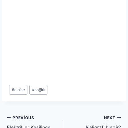
Post
#
elbise
#
sağlık
Tags:
Yazı
PREVIOUS
NEXT
Elektrikler Kesilince
Kaligrafi Nedir?