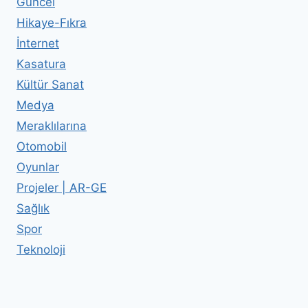
Güncel
Hikaye-Fıkra
İnternet
Kasatura
Kültür Sanat
Medya
Meraklılarına
Otomobil
Oyunlar
Projeler | AR-GE
Sağlık
Spor
Teknoloji