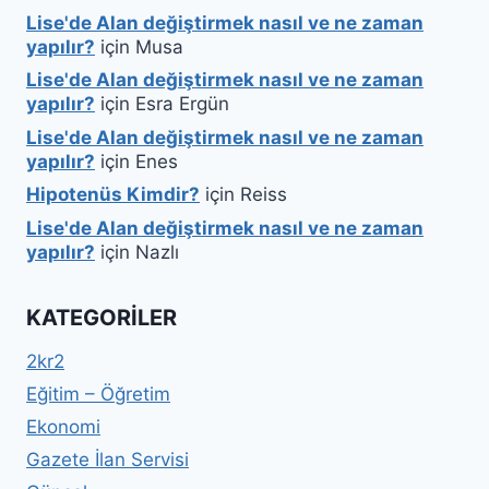
Lise'de Alan değiştirmek nasıl ve ne zaman
yapılır?
için
Musa
Lise'de Alan değiştirmek nasıl ve ne zaman
yapılır?
için
Esra Ergün
Lise'de Alan değiştirmek nasıl ve ne zaman
yapılır?
için
Enes
Hipotenüs Kimdir?
için
Reiss
Lise'de Alan değiştirmek nasıl ve ne zaman
yapılır?
için
Nazlı
KATEGORILER
2kr2
Eğitim – Öğretim
Ekonomi
Gazete İlan Servisi