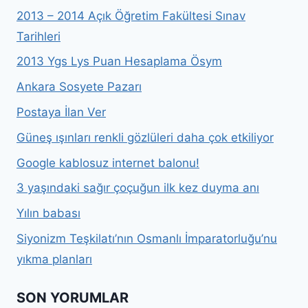
2013 – 2014 Açık Öğretim Fakültesi Sınav
Tarihleri
2013 Ygs Lys Puan Hesaplama Ösym
Ankara Sosyete Pazarı
Postaya İlan Ver
Güneş ışınları renkli gözlüleri daha çok etkiliyor
Google kablosuz internet balonu!
3 yaşındaki sağır çoçuğun ilk kez duyma anı
Yılın babası
Siyonizm Teşkilatı’nın Osmanlı İmparatorluğu’nu
yıkma planları
SON YORUMLAR