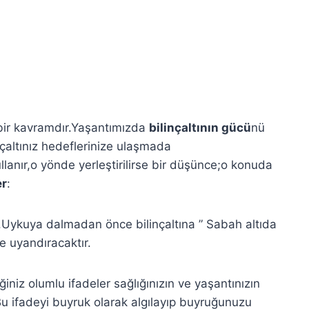
bir kavramdır.Yaşantımızda
bilinçaltının gücü
nü
çaltınız hedeflerinize ulaşmada
llanır,o yönde yerleştirilirse bir düşünce;o konuda
er
:
.Uykuya dalmadan önce bilinçaltına ” Sabah altıda
e uyandıracaktır.
niz olumlu ifadeler sağlığınızın ve yaşantınızın
Bu ifadeyi buyruk olarak algılayıp buyruğunuzu