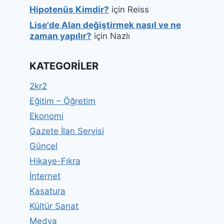
Hipotenüs Kimdir?
için
Reiss
Lise'de Alan değiştirmek nasıl ve ne
zaman yapılır?
için
Nazlı
KATEGORILER
2kr2
Eğitim – Öğretim
Ekonomi
Gazete İlan Servisi
Güncel
Hikaye-Fıkra
İnternet
Kasatura
Kültür Sanat
Medya