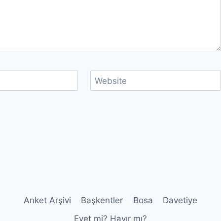
Website
Anket Arşivi
Başkentler
Bosa
Davetiye
Evet mi? Hayır mı?