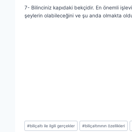
7- Bilinciniz kapıdaki bekçidir. En önemli işlevi
şeylerin olabileceğini ve şu anda olmakta ol
Post
#
biliçaltı ile ilgili gerçekler
#
biliçaltınının özellikleri
Tags: