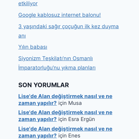
etkiliyor
Google kablosuz internet balonu!
3 yaşındaki sağır çoçuğun ilk kez duyma
anı
Yılın babası
Siyonizm Teşkilatı’nın Osmanlı
İmparatorluğu’nu yıkma planları
SON YORUMLAR
Lise'de Alan değiştirmek nasıl ve ne
zaman yapılır?
için
Musa
Lise'de Alan değiştirmek nasıl ve ne
zaman yapılır?
için
Esra Ergün
Lise'de Alan değiştirmek nasıl ve ne
zaman yapılır?
için
Enes