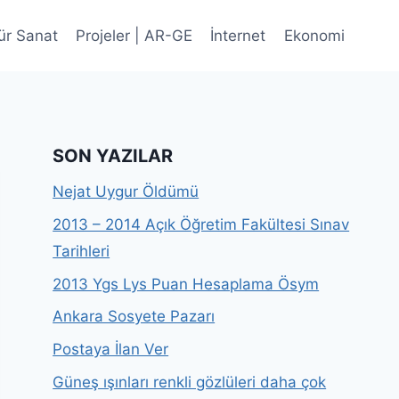
ür Sanat
Projeler | AR-GE
İnternet
Ekonomi
SON YAZILAR
Nejat Uygur Öldümü
2013 – 2014 Açık Öğretim Fakültesi Sınav
Tarihleri
2013 Ygs Lys Puan Hesaplama Ösym
Ankara Sosyete Pazarı
Postaya İlan Ver
Güneş ışınları renkli gözlüleri daha çok