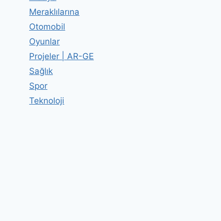
Meraklılarına
Otomobil
Oyunlar
Projeler | AR-GE
Sağlık
Spor
Teknoloji