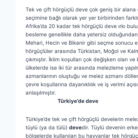
Tek ve çift hörgüçlü deve çok geniş bir alan
seçimine bağlı olarak yer yer birbirinden farklı 
Afrika’da 20 kadar tek hörgüçlü deve ırkı bul
besleme genellikle daha yetersiz olduğundan 
Mehari, Hecin ve Bikanir gibi seçme sonucu eld
hörgüçlüler arasında Türkistan, Moğol ve Kalmık
çıkmıştır. İklim koşulları çok değişken olan ve k
ülkelerde ise iki tür arasında melezleme yap
azmanlarının oluştuğu ve melez azmanı dölleri
çevre koşullarına dayanıklılık ve iş verimi açı
anlaşılmıştır.
Türkiye’de deve
Türkiye’de tek ve çift hörgüçlü develerin mele
tüylü (ya da tülü)
deve
dir. Tüylü devenin erke
bölgelerde kullanılan bu hayvanlar tek hörgüç