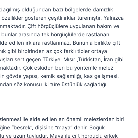
a dağılmış olduğundan bazı bölgelerde damızlık
özellikler gösteren çeşitli ırklar türemiştir. Yalnızca
unmaktadır. Çift hörgüçlülere uygulanan bakım ve
bunlar arasında tek hörgüçlülerde rastlanan
e edilen ırklara rastlanmaz. Bununla birlikte çift
 gibi birbirinden az çok farklı tipler ortaya
ışları sert geçen Türkiye, Mısır ,Türkistan, İran gibi
ılmaktadır. Çok eskiden beri bu yöntemle melez
n gövde yapısı, kemik sağlamlığı, kas gelişmesi,
sından söz konusu iki türe üstünlük sağladığı
zlenmesi ile elde edilen en önemli melezlerden biri
ğine “besrek”, dişisine “maya” denir. Soğuk
lü ve uzun tüylüdür. Maya ile çift hörgüçlü erkek