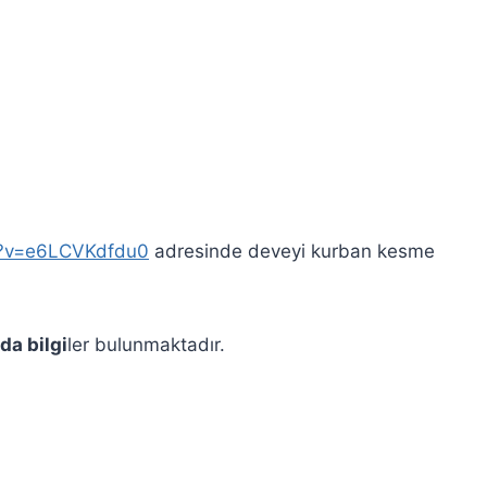
h?v=e6LCVKdfdu0
adresinde deveyi kurban kesme
da bilgi
ler bulunmaktadır.