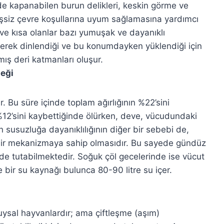
inde kapanabilen burun delikleri, keskin görme ve
rişsiz çevre koşullarına uyum sağlamasına yardımcı
ce ve kısa olanlar bazı yumuşak ve dayanıklı
ökerek dinlendiği ve bu konumdayken yüklendiği için
ış deri katmanları oluşur.
eği
. Bu süre içinde toplam ağırlığının %22’sini
2’sini kaybettiğinde ölürken, deve, vücudundaki
 susuzluğa dayanıklılığının diğer bir sebebi de,
 bir mekanizmaya sahip olmasıdır. Bu sayede gündüz
de tutabilmektedir. Soğuk çöl gecelerinde ise vücut
 bir su kaynağı bulunca 80-90 litre su içer.
 uysal hayvanlardır; ama çiftleşme (aşım)