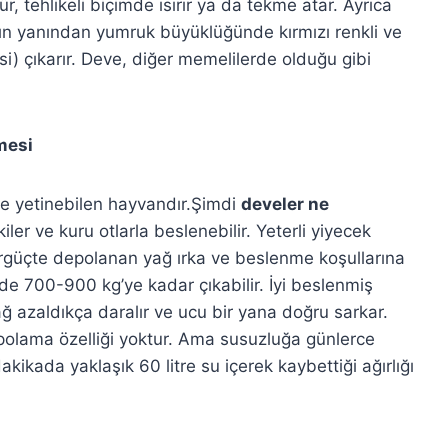
r, tehlikeli biçimde ısırır ya da tekme atar. Ayrıca
nın yanından yumruk büyüklüğünde kırmızı renkli ve
si) çıkarır. Deve, diğer memelilerde olduğu gibi
mesi
nle yetinebilen hayvandır.Şimdi
develer ne
iler ve kuru otlarla beslenebilir. Yeterli yiyecek
örgüçte depolanan yağ ırka ve beslenme koşullarına
rde 700-900 kg’ye kadar çıkabilir. İyi beslenmiş
ğ azaldıkça daralır ve ucu bir yana doğru sarkar.
epolama özelliği yoktur. Ama susuzluğa günlerce
dakikada yaklaşık 60 litre su içerek kaybettiği ağırlığı