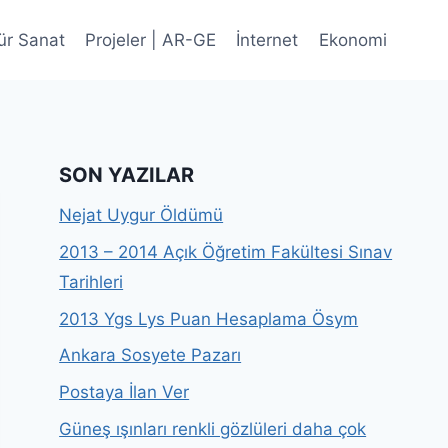
ür Sanat
Projeler | AR-GE
İnternet
Ekonomi
SON YAZILAR
Nejat Uygur Öldümü
2013 – 2014 Açık Öğretim Fakültesi Sınav
Tarihleri
2013 Ygs Lys Puan Hesaplama Ösym
Ankara Sosyete Pazarı
Postaya İlan Ver
Güneş ışınları renkli gözlüleri daha çok