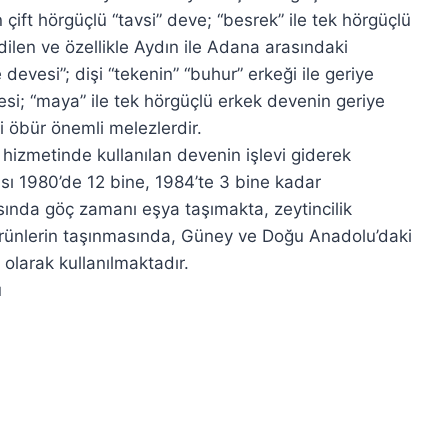
ift hörgüçlü “tavsi” deve; “besrek” ile tek hörgüçlü
len ve özellikle Aydın ile Adana arasındaki
e devesi”; dişi “tekenin” “buhur” erkeği ile geriye
si; “maya” ile tek hörgüçlü erkek devenin geriye
 öbür önemli melezlerdir.
 hizmetinde kullanılan devenin işlevi giderek
sı 1980’de 12 bine, 1984’te 3 bine kadar
sında göç zamanı eşya taşımakta, zeytincilik
 ürünlerin taşınmasında, Güney ve Doğu Anadolu’daki
olarak kullanılmaktadır.
ı