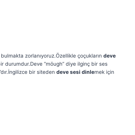
 bulmakta zorlanıyoruz.Özellikle çoçukların
deve
bir durumdur.Deve ”möugh” diye ilginç bir ses
dır.İngilizce bir siteden
deve sesi dinle
mek için