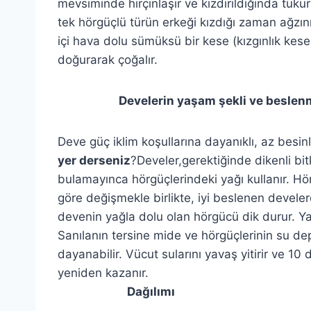
mevsiminde hırçınlaşır ve kızdırıldığında tükürü
tek hörgüçlü türün erkeği kızdığı zaman ağzı
içi hava dolu sümüksü bir kese (kızgınlık kese
doğurarak çoğalır.
Develerin yaşam şekli ve beslen
Deve güç iklim koşullarına dayanıklı, az besi
yer derseniz
?Develer,gerektiğinde dikenli bitk
bulamayınca hörgüçlerindeki yağı kullanır. H
göre değişmekle birlikte, iyi beslenen devele
devenin yağla dolu olan hörgücü dik durur. Ya
Sanılanın tersine mide ve hörgüçlerinin su d
dayanabilir. Vücut sularını yavaş yitirir ve 10 
yeniden kazanır.
Dağılımı