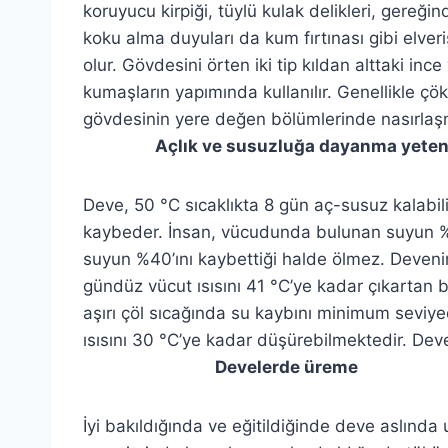
koruyucu kirpiği, tüylü kulak delikleri, gereğ
koku alma duyuları da kum fırtınası gibi elve
olur. Gövdesini örten iki tip kıldan alttaki in
kumaşların yapımında kullanılır. Genellikle ç
gövdesinin yere değen bölümlerinde nasırlaşm
Açlık ve susuzluğa dayanma yeten
Deve, 50 °C sıcaklıkta 8 gün aç-susuz kalabilir
kaybeder. İnsan, vücudunda bulunan suyun %1
suyun %40’ını kaybettiği halde ölmez. Devenin
gündüz vücut ısısını 41 °C’ye kadar çıkartan
aşırı çöl sıcağında su kaybını minimum seviye
ısısını 30 °C’ye kadar düşürebilmektedir. Deve
Develerde üreme
İyi bakıldığında ve eğitildiğinde deve aslında