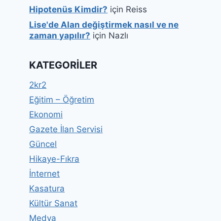
Hipotenüs Kimdir?
için
Reiss
Lise'de Alan değiştirmek nasıl ve ne
zaman yapılır?
için
Nazlı
KATEGORILER
2kr2
Eğitim – Öğretim
Ekonomi
Gazete İlan Servisi
Güncel
Hikaye-Fıkra
İnternet
Kasatura
Kültür Sanat
Medya