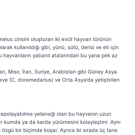
elus cinsini oluşturan iki evcil hayvan türünün
rak kullanıldığı gibi, yünü, sütü, derisi ve eti için
 bu hayvanların yabanıl atalarından bu yana pek az
an, Mısır, İran, Suriye, Arabistan gibi Güney Asya
ü deve (C. doremedarius) ve Orta Asya’da yetiştirilen
ğ depolayabilme yeteneği olan bu hayvanın uzun
rı kumda ya da karda yürümesini kolaylaştırır. Aynı
e özgü bir biçimde koşar. Ayrıca iki sırada üç tane