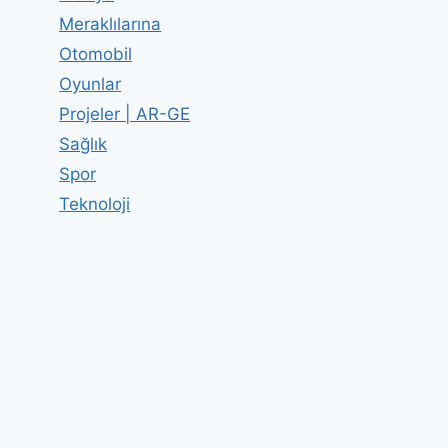
Meraklılarına
Otomobil
Oyunlar
Projeler | AR-GE
Sağlık
Spor
Teknoloji