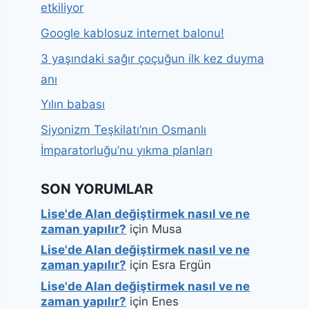
etkiliyor
Google kablosuz internet balonu!
3 yaşındaki sağır çoçuğun ilk kez duyma
anı
Yılın babası
Siyonizm Teşkilatı’nın Osmanlı
İmparatorluğu’nu yıkma planları
SON YORUMLAR
Lise'de Alan değiştirmek nasıl ve ne
zaman yapılır?
için
Musa
Lise'de Alan değiştirmek nasıl ve ne
zaman yapılır?
için
Esra Ergün
Lise'de Alan değiştirmek nasıl ve ne
zaman yapılır?
için
Enes