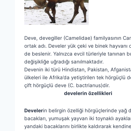
Deve, devegiller (Camelidae) familyasının Cam
ortak adı. Develer yük çeki ve binek hayvanı ola
de beslenir. Yalnızca evcil türleriyle tanınan
değişikliğe uğradığı sanılmaktadır.
Devenin iki türü Hindistan, Pakistan, Afganist
ülkeleri ile Afrika’da yetiştirilen tek hörgüçl
çift hörgüçlü deve (C. bactrianus)dir.
develerin özellikleri
Develer
in belirgin özelliği hörgüçlerinde ya
bacakları, yumuşak yayvan iki toynaklı ayakla
yandaki bacaklarını birlikte kaldırarak kendin