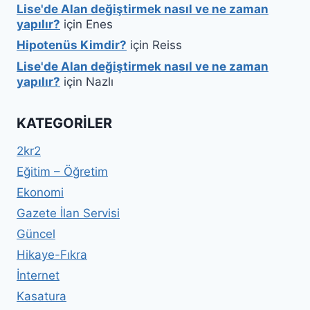
Lise'de Alan değiştirmek nasıl ve ne zaman
yapılır?
için
Enes
Hipotenüs Kimdir?
için
Reiss
Lise'de Alan değiştirmek nasıl ve ne zaman
yapılır?
için
Nazlı
KATEGORILER
2kr2
Eğitim – Öğretim
Ekonomi
Gazete İlan Servisi
Güncel
Hikaye-Fıkra
İnternet
Kasatura