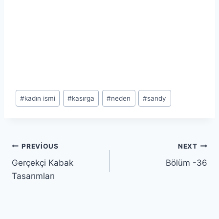
Post
#
kadın ismi
#
kasırga
#
neden
#
sandy
Tags:
Yazı
PREVIOUS
NEXT
Gerçekçi Kabak
Bölüm -36
gezinmesi
Tasarımları