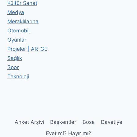
Kültür Sanat
Medya
Meraklılarına
Otomobil
Oyunlar
Projeler | AR-GE
Sağlık
Spor
Teknoloji
Anket Arşivi
Başkentler
Bosa
Davetiye
Evet mi? Hayır mı?