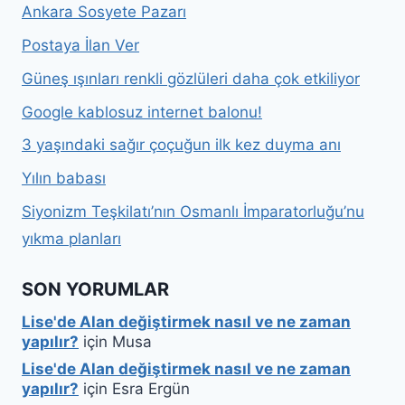
Ankara Sosyete Pazarı
Postaya İlan Ver
Güneş ışınları renkli gözlüleri daha çok etkiliyor
Google kablosuz internet balonu!
3 yaşındaki sağır çoçuğun ilk kez duyma anı
Yılın babası
Siyonizm Teşkilatı’nın Osmanlı İmparatorluğu’nu
yıkma planları
SON YORUMLAR
Lise'de Alan değiştirmek nasıl ve ne zaman
yapılır?
için
Musa
Lise'de Alan değiştirmek nasıl ve ne zaman
yapılır?
için
Esra Ergün