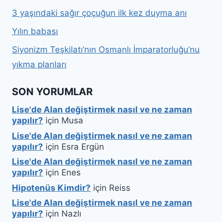
3 yaşındaki sağır çoçuğun ilk kez duyma anı
Yılın babası
Siyonizm Teşkilatı’nın Osmanlı İmparatorluğu’nu
yıkma planları
SON YORUMLAR
Lise'de Alan değiştirmek nasıl ve ne zaman
yapılır?
için
Musa
Lise'de Alan değiştirmek nasıl ve ne zaman
yapılır?
için
Esra Ergün
Lise'de Alan değiştirmek nasıl ve ne zaman
yapılır?
için
Enes
Hipotenüs Kimdir?
için
Reiss
Lise'de Alan değiştirmek nasıl ve ne zaman
yapılır?
için
Nazlı