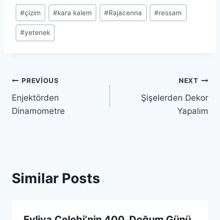
Post
#
çizim
#
kara kalem
#
Rajacenna
#
ressam
Tags:
#
yetenek
Yazı
PREVIOUS
NEXT
Enjektörden
Şişelerden Dekor
gezinmesi
Dinamometre
Yapalım
Similar Posts
Evliya Çelebi’nin 400. Doğum Günü