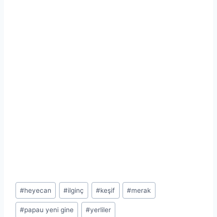
Post
#
heyecan
#
ilginç
#
keşif
#
merak
Tags:
#
papau yeni gine
#
yerliler