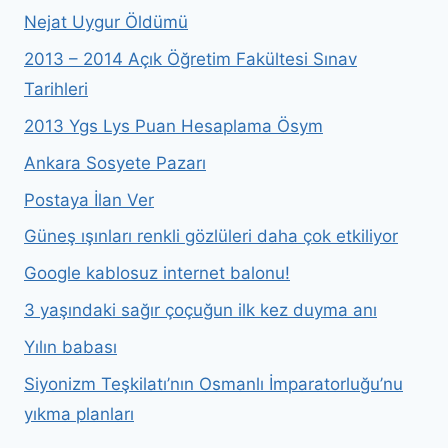
Nejat Uygur Öldümü
2013 – 2014 Açık Öğretim Fakültesi Sınav
Tarihleri
2013 Ygs Lys Puan Hesaplama Ösym
Ankara Sosyete Pazarı
Postaya İlan Ver
Güneş ışınları renkli gözlüleri daha çok etkiliyor
Google kablosuz internet balonu!
3 yaşındaki sağır çoçuğun ilk kez duyma anı
Yılın babası
Siyonizm Teşkilatı’nın Osmanlı İmparatorluğu’nu
yıkma planları