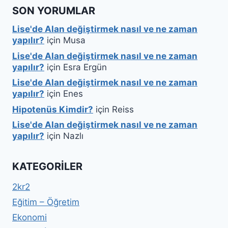
SON YORUMLAR
Lise'de Alan değiştirmek nasıl ve ne zaman
yapılır?
için
Musa
Lise'de Alan değiştirmek nasıl ve ne zaman
yapılır?
için
Esra Ergün
Lise'de Alan değiştirmek nasıl ve ne zaman
yapılır?
için
Enes
Hipotenüs Kimdir?
için
Reiss
Lise'de Alan değiştirmek nasıl ve ne zaman
yapılır?
için
Nazlı
KATEGORILER
2kr2
Eğitim – Öğretim
Ekonomi