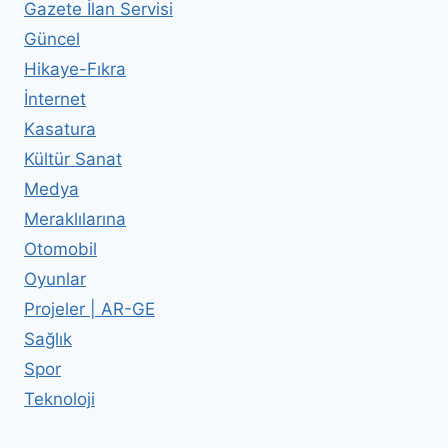
Gazete İlan Servisi
Güncel
Hikaye-Fıkra
İnternet
Kasatura
Kültür Sanat
Medya
Meraklılarına
Otomobil
Oyunlar
Projeler | AR-GE
Sağlık
Spor
Teknoloji