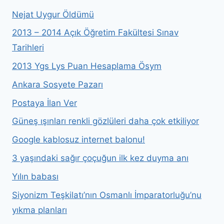
Nejat Uygur Öldümü
2013 – 2014 Açık Öğretim Fakültesi Sınav
Tarihleri
2013 Ygs Lys Puan Hesaplama Ösym
Ankara Sosyete Pazarı
Postaya İlan Ver
Güneş ışınları renkli gözlüleri daha çok etkiliyor
Google kablosuz internet balonu!
3 yaşındaki sağır çoçuğun ilk kez duyma anı
Yılın babası
Siyonizm Teşkilatı’nın Osmanlı İmparatorluğu’nu
yıkma planları