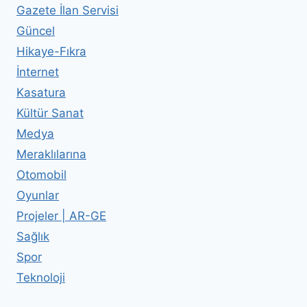
Gazete İlan Servisi
Güncel
Hikaye-Fıkra
İnternet
Kasatura
Kültür Sanat
Medya
Meraklılarına
Otomobil
Oyunlar
Projeler | AR-GE
Sağlık
Spor
Teknoloji