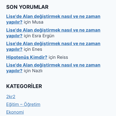
SON YORUMLAR
Lise'de Alan değiştirmek nasıl ve ne zaman
yapılır?
için
Musa
Lise'de Alan değiştirmek nasıl ve ne zaman
yapılır?
için
Esra Ergün
Lise'de Alan değiştirmek nasıl ve ne zaman
yapılır?
için
Enes
Hipotenüs Kimdir?
için
Reiss
Lise'de Alan değiştirmek nasıl ve ne zaman
yapılır?
için
Nazlı
KATEGORILER
2kr2
Eğitim – Öğretim
Ekonomi