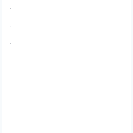
.
.
.