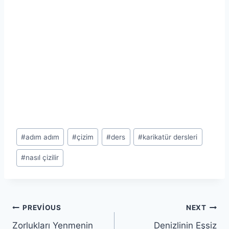
Post
#
adım adım
#
çizim
#
ders
#
karikatür dersleri
Tags:
#
nasıl çizilir
Yazı
PREVIOUS
NEXT
Zorlukları Yenmenin
Denizlinin Eşsiz