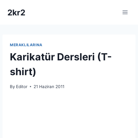
Skip
2kr2
to
content
MERAKLILARINA
Karikatür Dersleri (T-
shirt)
By
Editor
21 Haziran 2011