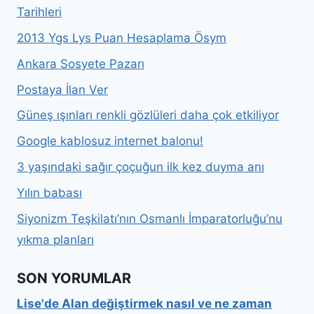
Tarihleri
2013 Ygs Lys Puan Hesaplama Ösym
Ankara Sosyete Pazarı
Postaya İlan Ver
Güneş ışınları renkli gözlüleri daha çok etkiliyor
Google kablosuz internet balonu!
3 yaşındaki sağır çoçuğun ilk kez duyma anı
Yılın babası
Siyonizm Teşkilatı’nın Osmanlı İmparatorluğu’nu
yıkma planları
SON YORUMLAR
Lise'de Alan değiştirmek nasıl ve ne zaman