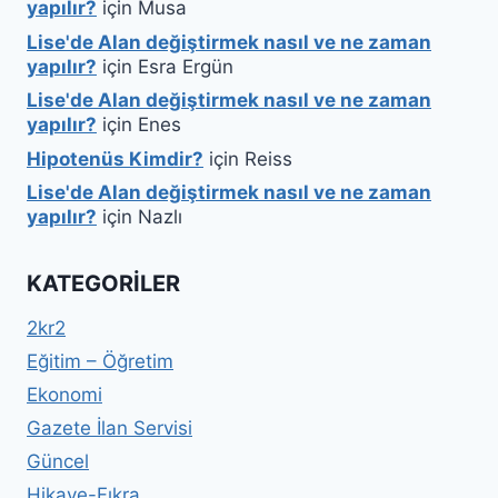
yapılır?
için
Musa
Lise'de Alan değiştirmek nasıl ve ne zaman
yapılır?
için
Esra Ergün
Lise'de Alan değiştirmek nasıl ve ne zaman
yapılır?
için
Enes
Hipotenüs Kimdir?
için
Reiss
Lise'de Alan değiştirmek nasıl ve ne zaman
yapılır?
için
Nazlı
KATEGORILER
2kr2
Eğitim – Öğretim
Ekonomi
Gazete İlan Servisi
Güncel
Hikaye-Fıkra