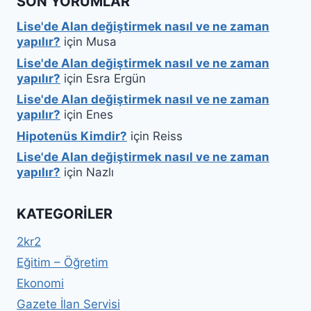
SON YORUMLAR
Lise'de Alan değiştirmek nasıl ve ne zaman
yapılır?
için
Musa
Lise'de Alan değiştirmek nasıl ve ne zaman
yapılır?
için
Esra Ergün
Lise'de Alan değiştirmek nasıl ve ne zaman
yapılır?
için
Enes
Hipotenüs Kimdir?
için
Reiss
Lise'de Alan değiştirmek nasıl ve ne zaman
yapılır?
için
Nazlı
KATEGORILER
2kr2
Eğitim – Öğretim
Ekonomi
Gazete İlan Servisi