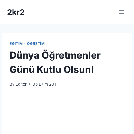
Skip
2kr2
to
content
EĞITIM - ÖĞRETIM
Dünya Öğretmenler
Günü Kutlu Olsun!
By
Editor
05 Ekim 2011