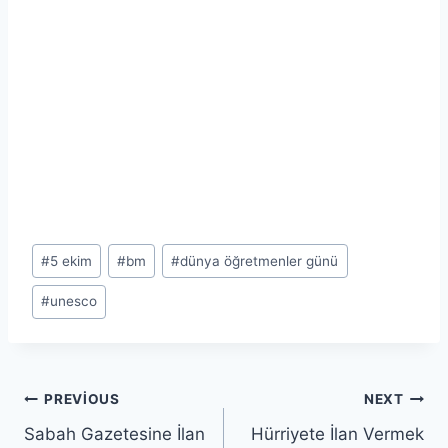
Post
#
5 ekim
#
bm
#
dünya öğretmenler günü
Tags:
#
unesco
Yazı
PREVIOUS
NEXT
Sabah Gazetesine İlan
Hürriyete İlan Vermek
gezinmesi