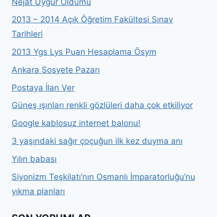
Nejat Uygur Öldümü
2013 – 2014 Açık Öğretim Fakültesi Sınav
Tarihleri
2013 Ygs Lys Puan Hesaplama Ösym
Ankara Sosyete Pazarı
Postaya İlan Ver
Güneş ışınları renkli gözlüleri daha çok etkiliyor
Google kablosuz internet balonu!
3 yaşındaki sağır çoçuğun ilk kez duyma anı
Yılın babası
Siyonizm Teşkilatı’nın Osmanlı İmparatorluğu’nu
yıkma planları