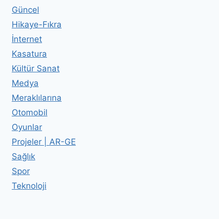
Güncel
Hikaye-Fıkra
İnternet
Kasatura
Kültür Sanat
Medya
Meraklılarına
Otomobil
Oyunlar
Projeler | AR-GE
Sağlık
Spor
Teknoloji