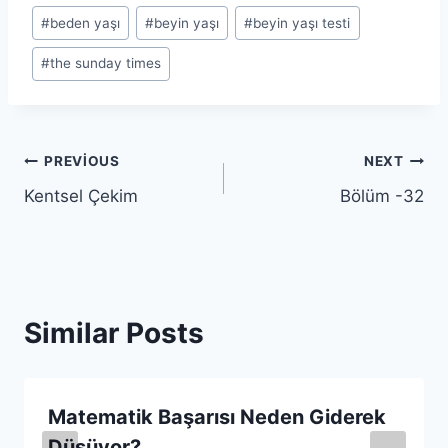
Post
#
beden yaşı
#
beyin yaşı
#
beyin yaşı testi
Tags:
#
the sunday times
Yazı
PREVIOUS
NEXT
Kentsel Çekim
Bölüm -32
gezinmesi
Similar Posts
Matematik Başarısı Neden Giderek
Düşüyor?