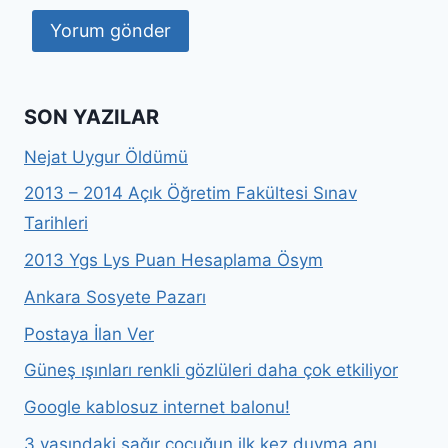
SON YAZILAR
Nejat Uygur Öldümü
2013 – 2014 Açık Öğretim Fakültesi Sınav
Tarihleri
2013 Ygs Lys Puan Hesaplama Ösym
Ankara Sosyete Pazarı
Postaya İlan Ver
Güneş ışınları renkli gözlüleri daha çok etkiliyor
Google kablosuz internet balonu!
3 yaşındaki sağır çoçuğun ilk kez duyma anı