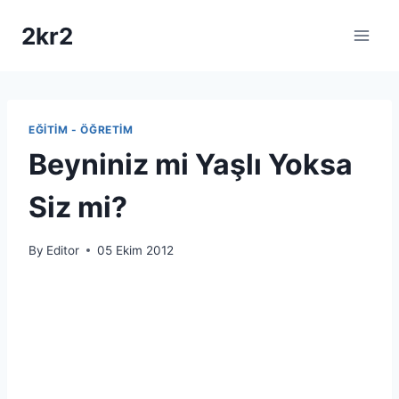
Skip
2kr2
to
content
EĞITIM - ÖĞRETIM
Beyniniz mi Yaşlı Yoksa
Siz mi?
By
Editor
05 Ekim 2012