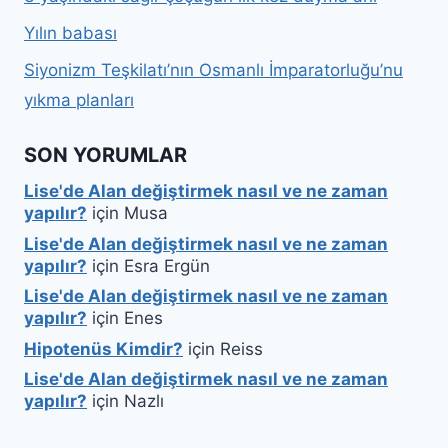
Yılın babası
Siyonizm Teşkilatı’nın Osmanlı İmparatorluğu’nu
yıkma planları
SON YORUMLAR
Lise'de Alan değiştirmek nasıl ve ne zaman
yapılır?
için
Musa
Lise'de Alan değiştirmek nasıl ve ne zaman
yapılır?
için
Esra Ergün
Lise'de Alan değiştirmek nasıl ve ne zaman
yapılır?
için
Enes
Hipotenüs Kimdir?
için
Reiss
Lise'de Alan değiştirmek nasıl ve ne zaman
yapılır?
için
Nazlı