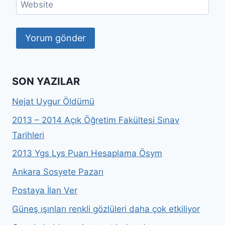
Website
SON YAZILAR
Nejat Uygur Öldümü
2013 – 2014 Açık Öğretim Fakültesi Sınav
Tarihleri
2013 Ygs Lys Puan Hesaplama Ösym
Ankara Sosyete Pazarı
Postaya İlan Ver
Güneş ışınları renkli gözlüleri daha çok etkiliyor