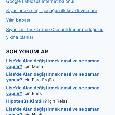
Google kablosuz internet balonu!
3 yaşındaki sağır çoçuğun ilk kez duyma anı
Yılın babası
Siyonizm Teşkilatı’nın Osmanlı İmparatorluğu’nu
yıkma planları
SON YORUMLAR
Lise'de Alan değiştirmek nasıl ve ne zaman
yapılır?
için
Musa
Lise'de Alan değiştirmek nasıl ve ne zaman
yapılır?
için
Esra Ergün
Lise'de Alan değiştirmek nasıl ve ne zaman
yapılır?
için
Enes
Hipotenüs Kimdir?
için
Reiss
Lise'de Alan değiştirmek nasıl ve ne zaman
yapılır?
için
Nazlı