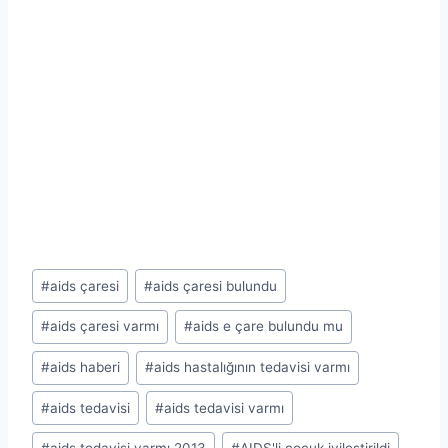
Post
#
aids çaresi
#
aids çaresi bulundu
Tags:
#
aids çaresi varmı
#
aids e çare bulundu mu
#
aids haberi
#
aids hastalığının tedavisi varmı
#
aids tedavisi
#
aids tedavisi varmı