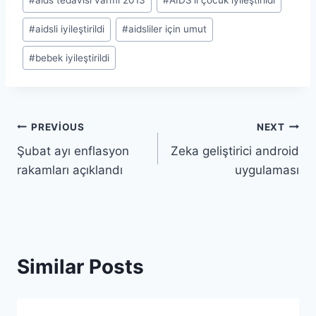
#
aids tedavisi varmı 2013
#
AIDS'li çocuk iyileştirildi
#
aidsli iyileştirildi
#
aidsliler için umut
#
bebek iyileştirildi
Yazı
PREVIOUS
NEXT
Şubat ayı enflasyon
Zeka geliştirici android
gezinmesi
rakamları açıklandı
uygulaması
Similar Posts